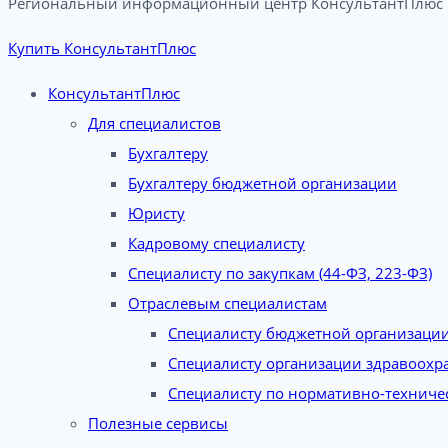
Региональный информационный центр КонсультантПлюс в
Купить КонсультантПлюс
КонсультантПлюс
Для специалистов
Бухгалтеру
Бухгалтеру бюджетной организации
Юристу
Кадровому специалисту
Специалисту по закупкам (44-ФЗ, 223-ФЗ)
Отраслевым специалистам
Специалисту бюджетной организаци
Специалисту организации здравоохр
Специалисту по нормативно-техниче
Полезные сервисы