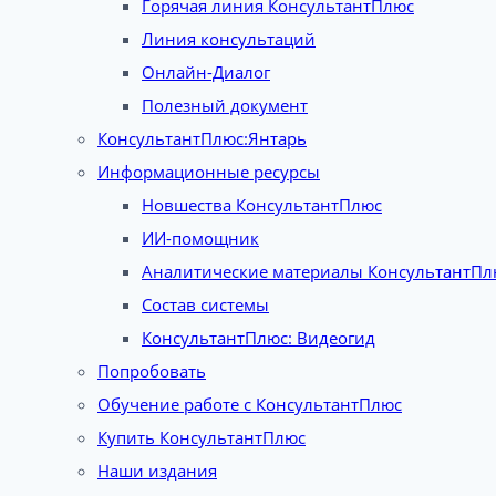
Горячая линия КонсультантПлюс
Линия консультаций
Онлайн-Диалог
Полезный документ
КонсультантПлюс:Янтарь
Информационные ресурсы
Новшества КонсультантПлюс
ИИ-помощник
Аналитические материалы КонсультантПл
Состав системы
КонсультантПлюс: Видеогид
Попробовать
Обучение работе с КонсультантПлюс
Купить КонсультантПлюс
Наши издания