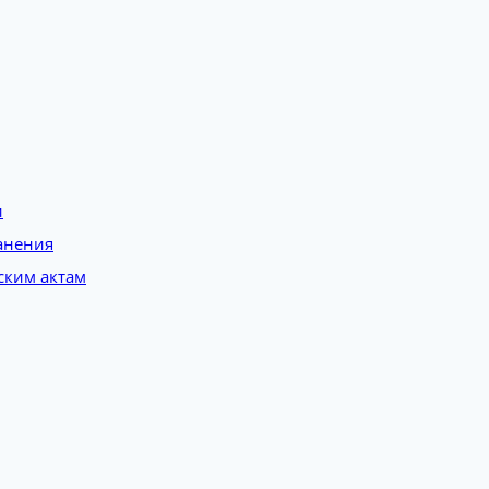
и
анения
ским актам