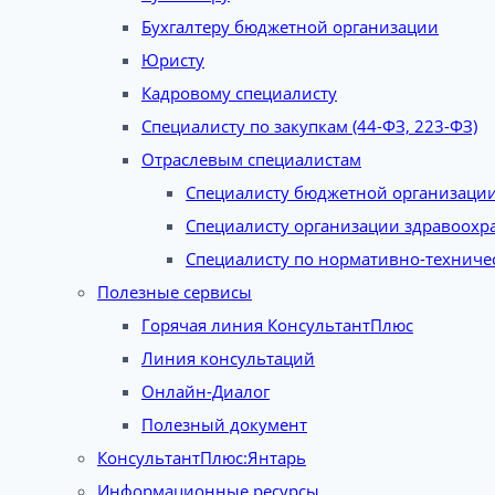
Бухгалтеру бюджетной организации
Юристу
Кадровому специалисту
Специалисту по закупкам (44-ФЗ, 223-ФЗ)
Отраслевым специалистам
Специалисту бюджетной организаци
Специалисту организации здравоохр
Специалисту по нормативно-техниче
Полезные сервисы
Горячая линия КонсультантПлюс
Линия консультаций
Онлайн-Диалог
Полезный документ
КонсультантПлюс:Янтарь
Информационные ресурсы