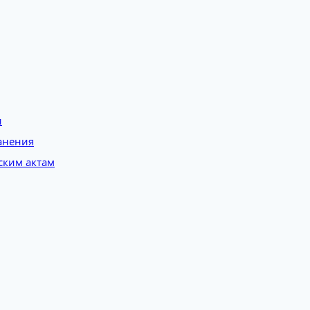
и
анения
ским актам