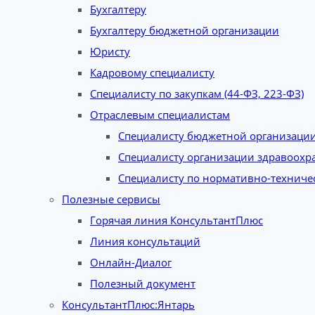
Бухгалтеру
Бухгалтеру бюджетной организации
Юристу
Кадровому специалисту
Специалисту по закупкам (44-ФЗ, 223-ФЗ)
Отраслевым специалистам
Специалисту бюджетной организаци
Специалисту организации здравоохр
Специалисту по нормативно-техниче
Полезные сервисы
Горячая линия КонсультантПлюс
Линия консультаций
Онлайн-Диалог
Полезный документ
КонсультантПлюс:Янтарь