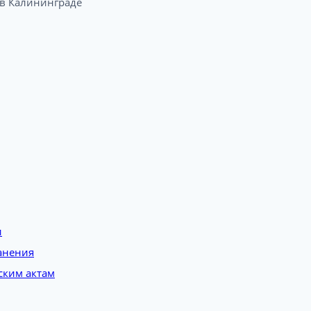
 Калининграде​
и
анения
ским актам