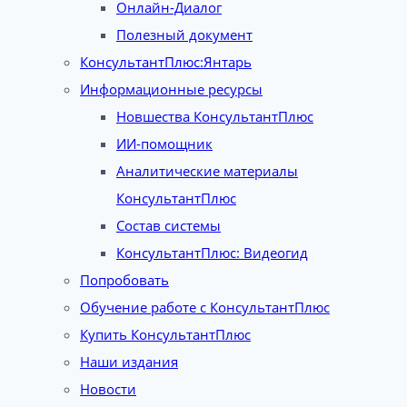
Онлайн-Диалог
Полезный документ
КонсультантПлюс:Янтарь
Информационные ресурсы
Новшества КонсультантПлюс
ИИ-помощник
Аналитические материалы
КонсультантПлюс
Состав системы
КонсультантПлюс: Видеогид
Попробовать
Обучение работе с КонсультантПлюс
Купить КонсультантПлюс
Наши издания
Новости