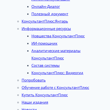
Онлайн-Диалог
Полезный документ
КонсультантПлюс:Янтарь
Информационные ресурсы
Новшества КонсультантПлюс
ИИ-помощник
Аналитические материалы
КонсультантПлюс
Состав системы
КонсультантПлюс: Видеогид
Попробовать
Обучение работе с КонсультантПлюс
Купить КонсультантПлюс
Наши издания
Новости