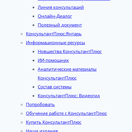
Линия консультаций
Онлайн-Диалог
Полезный документ
КонсультантПлюс:Янтарь
Информационные ресурсы
Новшества КонсультантПлюс
ИИ-помощник
Аналитические материалы
КонсультантПлюс
Состав системы
КонсультантПлюс: Видеогид
Попробовать
Обучение работе с КонсультантПлюс
Купить КонсультантПлюс
Наши издания