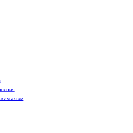
и
анения
ским актам