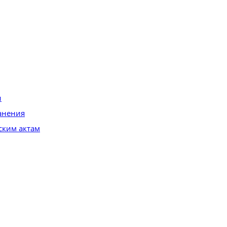
и
анения
ским актам