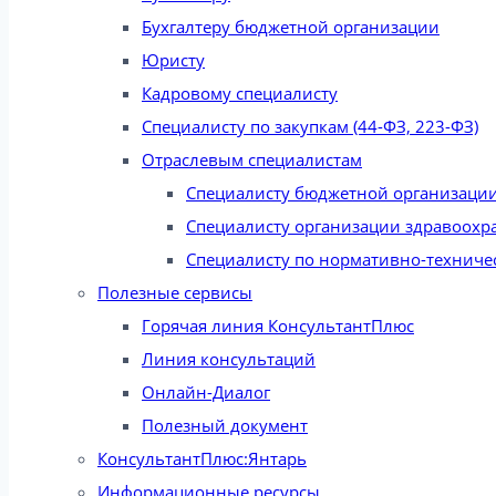
Бухгалтеру бюджетной организации
Юристу
Кадровому специалисту
Специалисту по закупкам (44-ФЗ, 223-ФЗ)
Отраслевым специалистам
Специалисту бюджетной организаци
Специалисту организации здравоохр
Специалисту по нормативно-техниче
Полезные сервисы
Горячая линия КонсультантПлюс
Линия консультаций
Онлайн-Диалог
Полезный документ
КонсультантПлюс:Янтарь
Информационные ресурсы