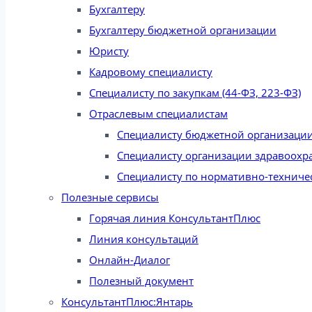
Бухгалтеру
Бухгалтеру бюджетной организации
Юристу
Кадровому специалисту
Специалисту по закупкам (44-ФЗ, 223-ФЗ)
Отраслевым специалистам
Специалисту бюджетной организаци
Специалисту организации здравоохр
Специалисту по нормативно-техниче
Полезные сервисы
Горячая линия КонсультантПлюс
Линия консультаций
Онлайн-Диалог
Полезный документ
КонсультантПлюс:Янтарь