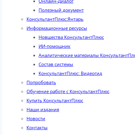
Онлайн-Диалог
Полезный документ
КонсультантПлюс:Янтарь
Информационные ресурсы
Новшества КонсультантПлюс
ИИ-помощник
Аналитические материалы КонсультантПл
Состав системы
КонсультантПлюс: Видеогид
Попробовать
Обучение работе с КонсультантПлюс
Купить КонсультантПлюс
Наши издания
Новости
Контакты