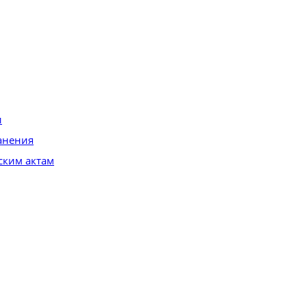
и
анения
ским актам