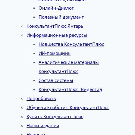
Онлайн-Диалог
Полезный документ
КонсультантПлюс:Янтарь
Информационные ресурсы
Новшества КонсультантПлюс
ИИ-помощник
Аналитические материалы
КонсультантПлюс
Состав системы
КонсультантПлюс: Видеогид
Попробовать
Обучение работе с КонсультантПлюс
Купить КонсультантПлюс
Наши издания
Новости