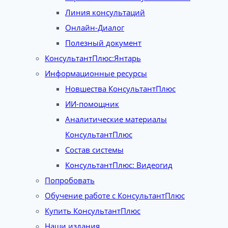
Линия консультаций
Онлайн-Диалог
Полезный документ
КонсультантПлюс:Янтарь
Информационные ресурсы
Новшества КонсультантПлюс
ИИ-помощник
Аналитические материалы
КонсультантПлюс
Состав системы
КонсультантПлюс: Видеогид
Попробовать
Обучение работе с КонсультантПлюс
Купить КонсультантПлюс
Наши издания