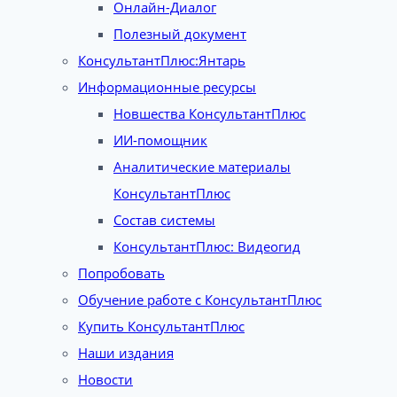
Онлайн-Диалог
Полезный документ
КонсультантПлюс:Янтарь
Информационные ресурсы
Новшества КонсультантПлюс
ИИ-помощник
Аналитические материалы
КонсультантПлюс
Состав системы
КонсультантПлюс: Видеогид
Попробовать
Обучение работе с КонсультантПлюс
Купить КонсультантПлюс
Наши издания
Новости