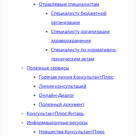
Отраслевым специалистам
Специалисту бюджетной
организации
Специалисту организации
здравоохранения
Специалисту по нормативно-
техническим актам
Полезные сервисы
Горячая линия КонсультантПлюс
Линия консультаций
Онлайн-Диалог
Полезный документ
КонсультантПлюс:Янтарь
Информационные ресурсы
Новшества КонсультантПлюс