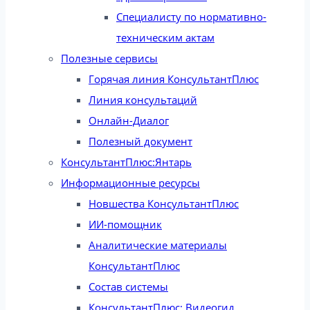
Специалисту по нормативно-
техническим актам
Полезные сервисы
Горячая линия КонсультантПлюс
Линия консультаций
Онлайн-Диалог
Полезный документ
КонсультантПлюс:Янтарь
Информационные ресурсы
Новшества КонсультантПлюс
ИИ-помощник
Аналитические материалы
КонсультантПлюс
Состав системы
КонсультантПлюс: Видеогид