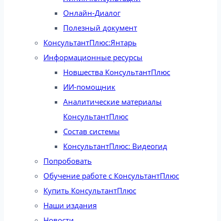
Онлайн-Диалог
Полезный документ
КонсультантПлюс:Янтарь
Информационные ресурсы
Новшества КонсультантПлюс
ИИ-помощник
Аналитические материалы
КонсультантПлюс
Состав системы
КонсультантПлюс: Видеогид
Попробовать
Обучение работе с КонсультантПлюс
Купить КонсультантПлюс
Наши издания
Новости