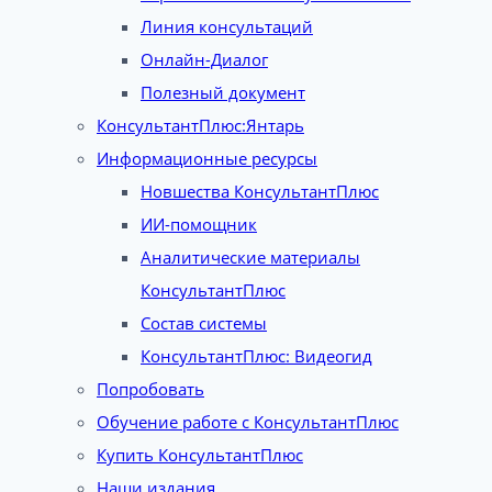
Линия консультаций
Онлайн-Диалог
Полезный документ
КонсультантПлюс:Янтарь
Информационные ресурсы
Новшества КонсультантПлюс
ИИ-помощник
Аналитические материалы
КонсультантПлюс
Состав системы
КонсультантПлюс: Видеогид
Попробовать
Обучение работе с КонсультантПлюс
Купить КонсультантПлюс
Наши издания