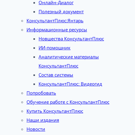
Онлайн-Диалог
Полезный документ
КонсультантПлюс:Янтарь
Информационные ресурсы
Новшества КонсультантПлюс
ИИ-помощник
Аналитические материалы
КонсультантПлюс
Состав системы
КонсультантПлюс: Видеогид
Попробовать
Обучение работе с КонсультантПлюс
Купить КонсультантПлюс
Наши издания
Новости