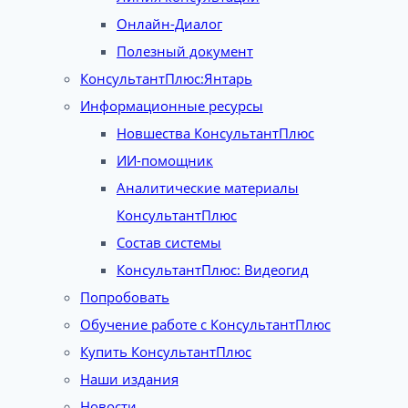
Онлайн-Диалог
Полезный документ
КонсультантПлюс:Янтарь
Информационные ресурсы
Новшества КонсультантПлюс
ИИ-помощник
Аналитические материалы
КонсультантПлюс
Состав системы
КонсультантПлюс: Видеогид
Попробовать
Обучение работе с КонсультантПлюс
Купить КонсультантПлюс
Наши издания
Новости