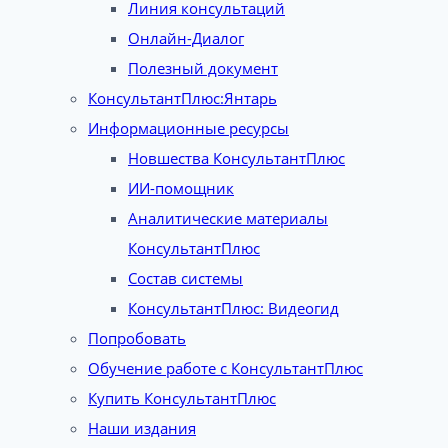
Линия консультаций
Онлайн-Диалог
Полезный документ
КонсультантПлюс:Янтарь
Информационные ресурсы
Новшества КонсультантПлюс
ИИ-помощник
Аналитические материалы
КонсультантПлюс
Состав системы
КонсультантПлюс: Видеогид
Попробовать
Обучение работе с КонсультантПлюс
Купить КонсультантПлюс
Наши издания