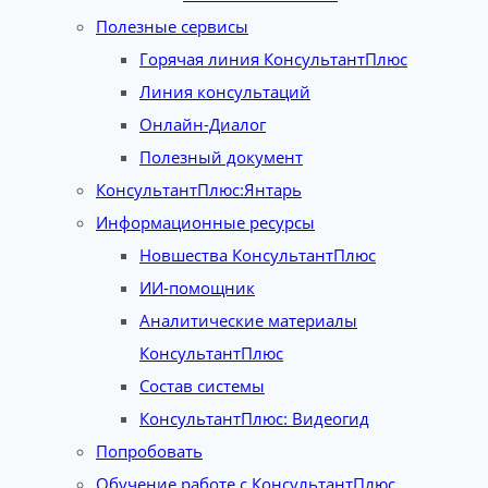
Полезные сервисы
Горячая линия КонсультантПлюс
Линия консультаций
Онлайн-Диалог
Полезный документ
КонсультантПлюс:Янтарь
Информационные ресурсы
Новшества КонсультантПлюс
ИИ-помощник
Аналитические материалы
КонсультантПлюс
Состав системы
КонсультантПлюс: Видеогид
Попробовать
Обучение работе с КонсультантПлюс