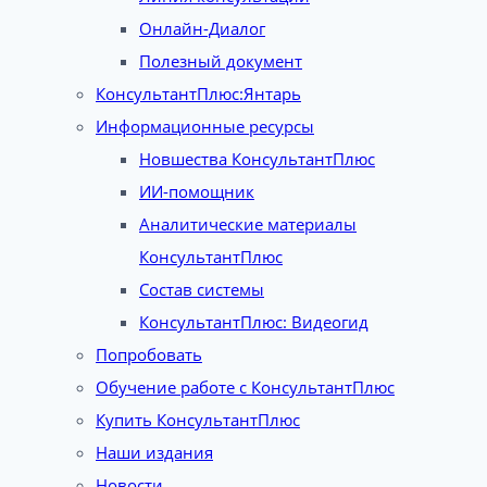
Онлайн-Диалог
Полезный документ
КонсультантПлюс:Янтарь
Информационные ресурсы
Новшества КонсультантПлюс
ИИ-помощник
Аналитические материалы
КонсультантПлюс
Состав системы
КонсультантПлюс: Видеогид
Попробовать
Обучение работе с КонсультантПлюс
Купить КонсультантПлюс
Наши издания
Новости