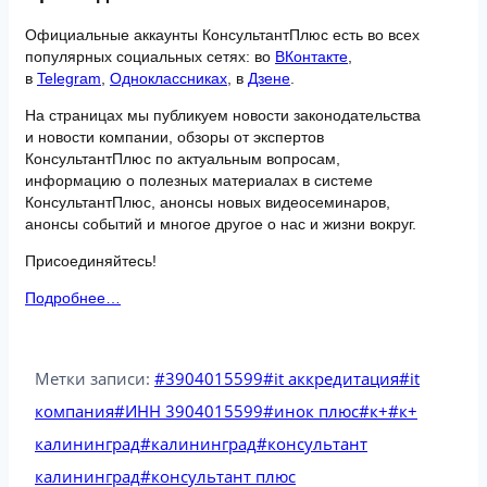
Официальные аккаунты КонсультантПлюс есть во всех
популярных социальных сетях: во
ВКонтакте
,
в
Telegram
,
Одноклассниках
, в
Дзене
.
На страницах мы публикуем новости законодательства
и новости компании, обзоры от экспертов
КонсультантПлюс по актуальным вопросам,
информацию о полезных материалах в системе
КонсультантПлюс, анонсы новых видеосеминаров,
анонсы событий и многое другое о нас и жизни вокруг.
Присоединяйтесь!
Подробнее…
Метки записи:
#
3904015599
#
it аккредитация
#
it
компания
#
ИНН 3904015599
#
инок плюс
#
к+
#
к+
калининград
#
калининград
#
консультант
калининград
#
консультант плюс