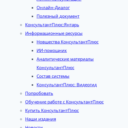
Онлайн-Диалог
Полезный документ
КонсультантПлюс:Янтарь
Информационные ресурсы
Новшества КонсультантПлюс
ИИ-помощник
Аналитические материалы
КонсультантПлюс
Состав системы
КонсультантПлюс: Видеогид
Попробовать
Обучение работе с КонсультантПлюс
Купить КонсультантПлюс
Наши издания
Новости