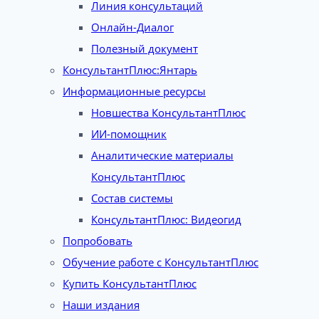
Линия консультаций
Онлайн-Диалог
Полезный документ
КонсультантПлюс:Янтарь
Информационные ресурсы
Новшества КонсультантПлюс
ИИ-помощник
Аналитические материалы
КонсультантПлюс
Состав системы
КонсультантПлюс: Видеогид
Попробовать
Обучение работе с КонсультантПлюс
Купить КонсультантПлюс
Наши издания