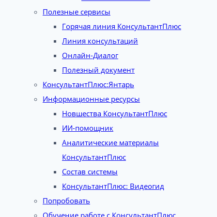
Полезные сервисы
Горячая линия КонсультантПлюс
Линия консультаций
Онлайн-Диалог
Полезный документ
КонсультантПлюс:Янтарь
Информационные ресурсы
Новшества КонсультантПлюс
ИИ-помощник
Аналитические материалы
КонсультантПлюс
Состав системы
КонсультантПлюс: Видеогид
Попробовать
Обучение работе с КонсультантПлюс