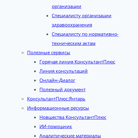
организации
Специалисту организации
здравоохранения
Специалисту по нормативно-
техническим актам
Полезные сервисы
Горячая линия КонсультантПлюс
Линия консультаций
Онлайн-Диалог
Полезный документ
КонсультантПлюс:Янтарь
Информационные ресурсы
Новшества КонсультантПлюс
ИИ-помощник
Аналитические материалы