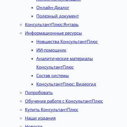
Онлайн-Диалог
Полезный документ
КонсультантПлюс:Янтарь
Информационные ресурсы
Новшества КонсультантПлюс
ИИ-помощник
Аналитические материалы
КонсультантПлюс
Состав системы
КонсультантПлюс: Видеогид
Попробовать
Обучение работе с КонсультантПлюс
Купить КонсультантПлюс
Наши издания
Новости