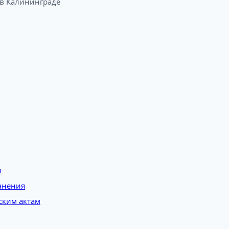
 Калининграде​
и
анения
ским актам