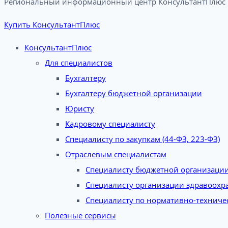
Региональный информационный центр КонсультантПлюс в
Купить КонсультантПлюс
КонсультантПлюс
Для специалистов
Бухгалтеру
Бухгалтеру бюджетной организации
Юристу
Кадровому специалисту
Специалисту по закупкам (44-ФЗ, 223-ФЗ)
Отраслевым специалистам
Специалисту бюджетной организаци
Специалисту организации здравоохр
Специалисту по нормативно-техниче
Полезные сервисы