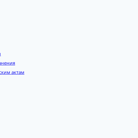
и
анения
ским актам