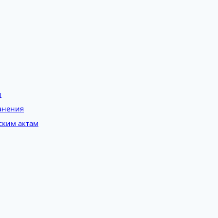
и
анения
ским актам