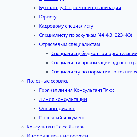
Бухгалтеру бюджетной организации
Юристу
Кадровому специалисту
Специалисту по закупкам (44-ФЗ, 223-ФЗ)
Отраслевым специалистам
Специалисту бюджетной организаци
Специалисту организации здравоохр
Специалисту по нормативно-техниче
Полезные сервисы
Горячая линия КонсультантПлюс
Линия консультаций
Онлайн-Диалог
Полезный документ
КонсультантПлюс:Янтарь
Информационные ресурсы