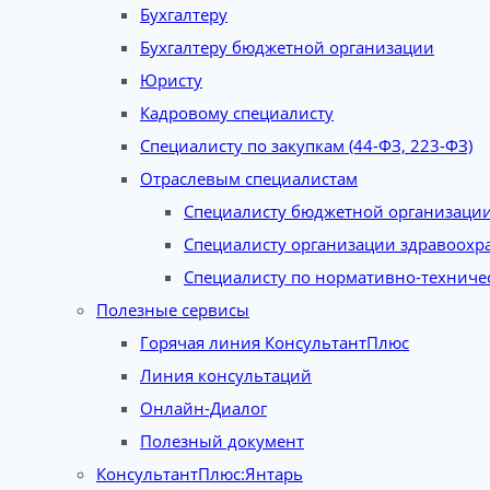
Бухгалтеру
Бухгалтеру бюджетной организации
Юристу
Кадровому специалисту
Специалисту по закупкам (44-ФЗ, 223-ФЗ)
Отраслевым специалистам
Специалисту бюджетной организаци
Специалисту организации здравоохр
Специалисту по нормативно-техниче
Полезные сервисы
Горячая линия КонсультантПлюс
Линия консультаций
Онлайн-Диалог
Полезный документ
КонсультантПлюс:Янтарь