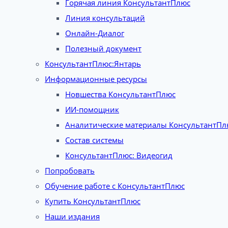
Горячая линия КонсультантПлюс
Линия консультаций
Онлайн-Диалог
Полезный документ
КонсультантПлюс:Янтарь
Информационные ресурсы
Новшества КонсультантПлюс
ИИ-помощник
Аналитические материалы КонсультантПл
Состав системы
КонсультантПлюс: Видеогид
Попробовать
Обучение работе с КонсультантПлюс
Купить КонсультантПлюс
Наши издания