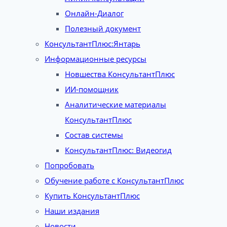
Онлайн-Диалог
Полезный документ
КонсультантПлюс:Янтарь
Информационные ресурсы
Новшества КонсультантПлюс
ИИ-помощник
Аналитические материалы
КонсультантПлюс
Состав системы
КонсультантПлюс: Видеогид
Попробовать
Обучение работе с КонсультантПлюс
Купить КонсультантПлюс
Наши издания
Новости