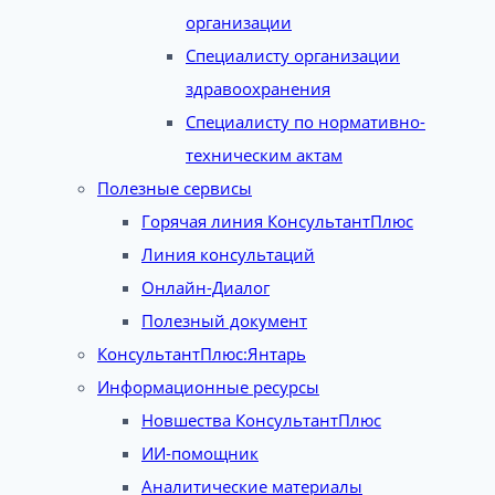
организации
Специалисту организации
здравоохранения
Специалисту по нормативно-
техническим актам
Полезные сервисы
Горячая линия КонсультантПлюс
Линия консультаций
Онлайн-Диалог
Полезный документ
КонсультантПлюс:Янтарь
Информационные ресурсы
Новшества КонсультантПлюс
ИИ-помощник
Аналитические материалы