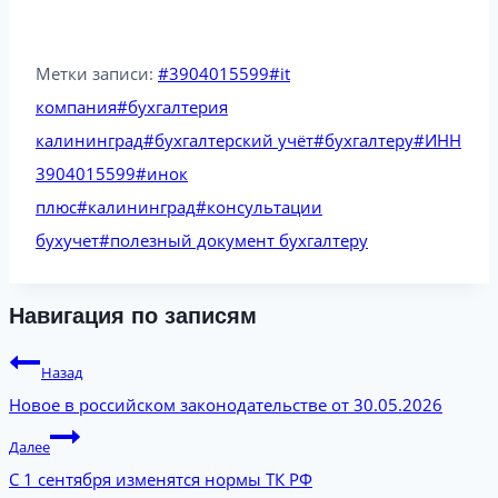
Метки записи:
#
3904015599
#
it
компания
#
бухгалтерия
калининград
#
бухгалтерский учёт
#
бухгалтеру
#
ИНН
3904015599
#
инок
плюс
#
калининград
#
консультации
бухучет
#
полезный документ бухгалтеру
Навигация по записям
Назад
Новое в российском законодательстве от 30.05.2026
Далее
С 1 сентября изменятся нормы ТК РФ