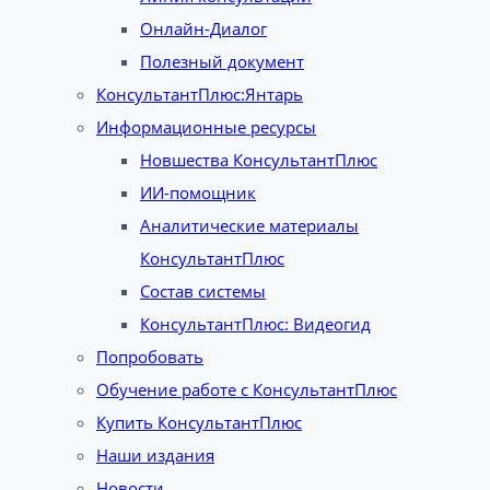
Онлайн-Диалог
Полезный документ
КонсультантПлюс:Янтарь
Информационные ресурсы
Новшества КонсультантПлюс
ИИ-помощник
Аналитические материалы
КонсультантПлюс
Состав системы
КонсультантПлюс: Видеогид
Попробовать
Обучение работе с КонсультантПлюс
Купить КонсультантПлюс
Наши издания
Новости