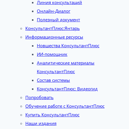
Линия консультаций
Онлайн-Диалог
Полезный документ
КонсультантПлюс:Янтарь
Информационные ресурсы
Новшества КонсультантПлюс
ИИ-помощник
Аналитические материалы
КонсультантПлюс
Состав системы
КонсультантПлюс: Видеогид
Попробовать
Обучение работе с КонсультантПлюс
Купить КонсультантПлюс
Наши издания