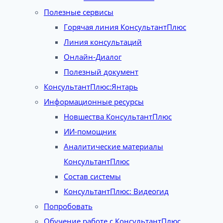
Полезные сервисы
Горячая линия КонсультантПлюс
Линия консультаций
Онлайн-Диалог
Полезный документ
КонсультантПлюс:Янтарь
Информационные ресурсы
Новшества КонсультантПлюс
ИИ-помощник
Аналитические материалы
КонсультантПлюс
Состав системы
КонсультантПлюс: Видеогид
Попробовать
Обучение работе с КонсультантПлюс