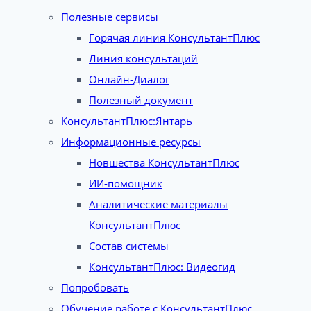
Полезные сервисы
Горячая линия КонсультантПлюс
Линия консультаций
Онлайн-Диалог
Полезный документ
КонсультантПлюс:Янтарь
Информационные ресурсы
Новшества КонсультантПлюс
ИИ-помощник
Аналитические материалы
КонсультантПлюс
Состав системы
КонсультантПлюс: Видеогид
Попробовать
Обучение работе с КонсультантПлюс