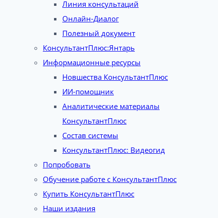
Линия консультаций
Онлайн-Диалог
Полезный документ
КонсультантПлюс:Янтарь
Информационные ресурсы
Новшества КонсультантПлюс
ИИ-помощник
Аналитические материалы
КонсультантПлюс
Состав системы
КонсультантПлюс: Видеогид
Попробовать
Обучение работе с КонсультантПлюс
Купить КонсультантПлюс
Наши издания