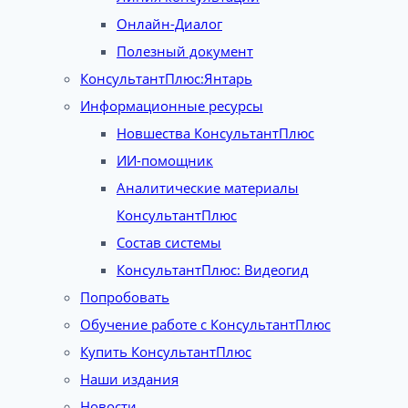
Онлайн-Диалог
Полезный документ
КонсультантПлюс:Янтарь
Информационные ресурсы
Новшества КонсультантПлюс
ИИ-помощник
Аналитические материалы
КонсультантПлюс
Состав системы
КонсультантПлюс: Видеогид
Попробовать
Обучение работе с КонсультантПлюс
Купить КонсультантПлюс
Наши издания
Новости