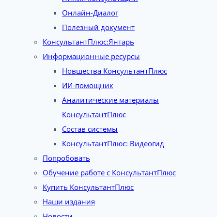
Онлайн-Диалог
Полезный документ
КонсультантПлюс:Янтарь
Информационные ресурсы
Новшества КонсультантПлюс
ИИ-помощник
Аналитические материалы
КонсультантПлюс
Состав системы
КонсультантПлюс: Видеогид
Попробовать
Обучение работе с КонсультантПлюс
Купить КонсультантПлюс
Наши издания
Новости