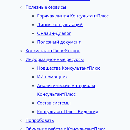
Полезные сервисы
Горячая линия КонсультантПлюс
Линия консультаций
Онлайн-Диалог
Полезный документ
КонсультантПлюс:Янтарь
Информационные ресурсы
Новшества КонсультантПлюс
ИИ-помощник
Аналитические материалы
КонсультантПлюс
Состав системы
КонсультантПлюс: Видеогид
Попробовать
Обучение работе с КонсультантПлюс