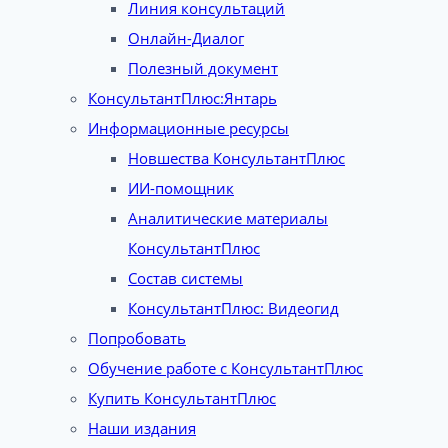
Линия консультаций
Онлайн-Диалог
Полезный документ
КонсультантПлюс:Янтарь
Информационные ресурсы
Новшества КонсультантПлюс
ИИ-помощник
Аналитические материалы
КонсультантПлюс
Состав системы
КонсультантПлюс: Видеогид
Попробовать
Обучение работе с КонсультантПлюс
Купить КонсультантПлюс
Наши издания