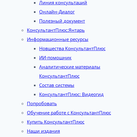
Линия консультаций
Онлайн-Диалог
Полезный документ
КонсультантПлюс:Янтарь
Информационные ресурсы
Новшества КонсультантПлюс
ИИ-помощник
Аналитические материалы
КонсультантПлюс
Состав системы
КонсультантПлюс: Видеогид
Попробовать
Обучение работе с КонсультантПлюс
Купить КонсультантПлюс
Наши издания