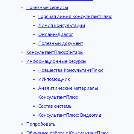
Полезные сервисы
Горячая линия КонсультантПлюс
Линия консультаций
Онлайн-Диалог
Полезный документ
КонсультантПлюс:Янтарь
Информационные ресурсы
Новшества КонсультантПлюс
ИИ-помощник
Аналитические материалы
КонсультантПлюс
Состав системы
КонсультантПлюс: Видеогид
Попробовать
Обучение работе с КонсультантПлюс