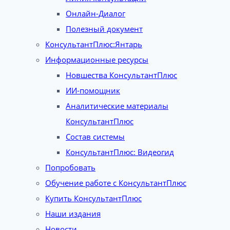
Онлайн-Диалог
Полезный документ
КонсультантПлюс:Янтарь
Информационные ресурсы
Новшества КонсультантПлюс
ИИ-помощник
Аналитические материалы
КонсультантПлюс
Состав системы
КонсультантПлюс: Видеогид
Попробовать
Обучение работе с КонсультантПлюс
Купить КонсультантПлюс
Наши издания
Новости