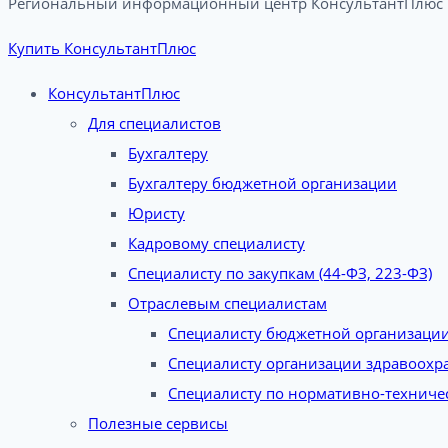
Региональный информационный центр КонсультантПлюс в
Купить КонсультантПлюс
КонсультантПлюс
Для специалистов
Бухгалтеру
Бухгалтеру бюджетной организации
Юристу
Кадровому специалисту
Специалисту по закупкам (44-ФЗ, 223-ФЗ)
Отраслевым специалистам
Специалисту бюджетной организаци
Специалисту организации здравоохр
Специалисту по нормативно-техниче
Полезные сервисы