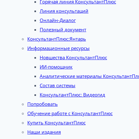
Горячая линия КонсультантПлюс
Линия консультаций
Онлайн-Диалог
Полезный документ
КонсультантПлюс:Янтарь
Информационные ресурсы
Новшества КонсультантПлюс
ИИ-помощник
Аналитические материалы КонсультантПл
Состав системы
КонсультантПлюс: Видеогид
Попробовать
Обучение работе с КонсультантПлюс
Купить КонсультантПлюс
Наши издания