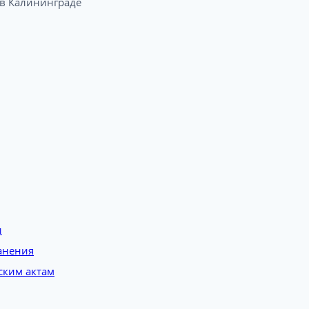
 Калининграде​
и
анения
ским актам