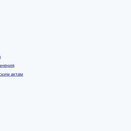
и
анения
ским актам