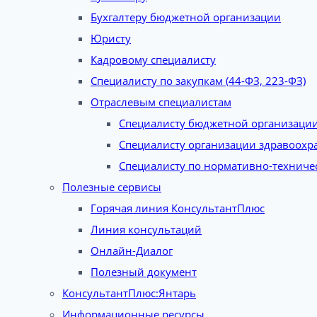
Бухгалтеру бюджетной организации
Юристу
Кадровому специалисту
Специалисту по закупкам (44-ФЗ, 223-ФЗ)
Отраслевым специалистам
Специалисту бюджетной организаци
Специалисту организации здравоохр
Специалисту по нормативно-техниче
Полезные сервисы
Горячая линия КонсультантПлюс
Линия консультаций
Онлайн-Диалог
Полезный документ
КонсультантПлюс:Янтарь
Информационные ресурсы