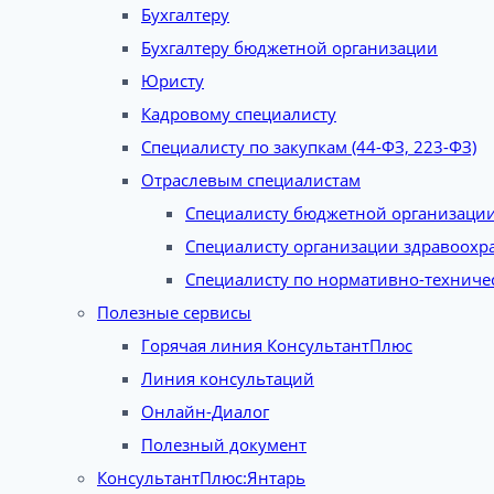
Бухгалтеру
Бухгалтеру бюджетной организации
Юристу
Кадровому специалисту
Специалисту по закупкам (44-ФЗ, 223-ФЗ)
Отраслевым специалистам
Специалисту бюджетной организаци
Специалисту организации здравоохр
Специалисту по нормативно-техниче
Полезные сервисы
Горячая линия КонсультантПлюс
Линия консультаций
Онлайн-Диалог
Полезный документ
КонсультантПлюс:Янтарь