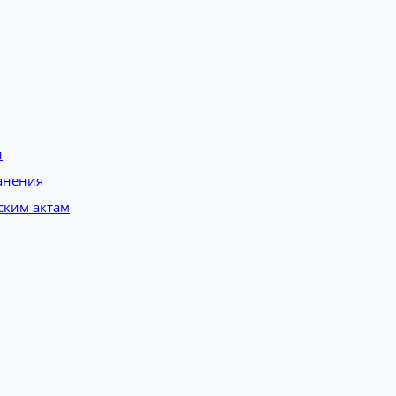
и
анения
ским актам