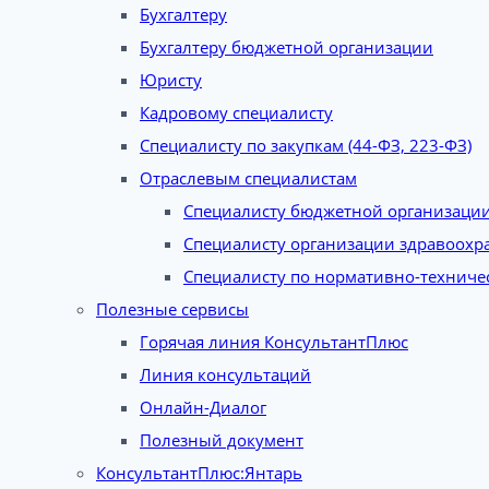
Бухгалтеру
Бухгалтеру бюджетной организации
Юристу
Кадровому специалисту
Специалисту по закупкам (44-ФЗ, 223-ФЗ)
Отраслевым специалистам
Специалисту бюджетной организаци
Специалисту организации здравоохр
Специалисту по нормативно-техниче
Полезные сервисы
Горячая линия КонсультантПлюс
Линия консультаций
Онлайн-Диалог
Полезный документ
КонсультантПлюс:Янтарь