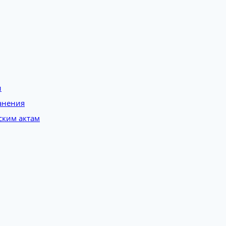
и
анения
ским актам