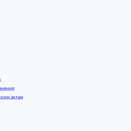
и
анения
ским актам