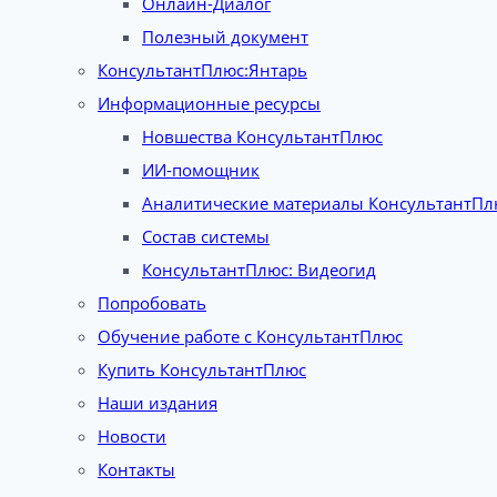
Онлайн-Диалог
Полезный документ
КонсультантПлюс:Янтарь
Информационные ресурсы
Новшества КонсультантПлюс
ИИ-помощник
Аналитические материалы КонсультантПл
Состав системы
КонсультантПлюс: Видеогид
Попробовать
Обучение работе с КонсультантПлюс
Купить КонсультантПлюс
Наши издания
Новости
Контакты