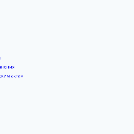
и
анения
ским актам