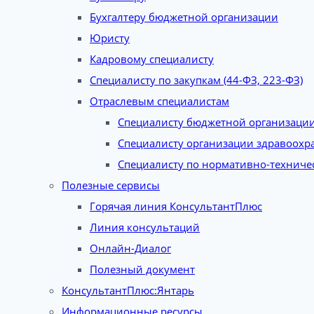
Бухгалтеру бюджетной организации
Юристу
Кадровому специалисту
Специалисту по закупкам (44-ФЗ, 223-ФЗ)
Отраслевым специалистам
Специалисту бюджетной организаци
Специалисту организации здравоохр
Специалисту по нормативно-техниче
Полезные сервисы
Горячая линия КонсультантПлюс
Линия консультаций
Онлайн-Диалог
Полезный документ
КонсультантПлюс:Янтарь
Информационные ресурсы