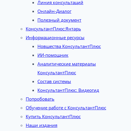
Линия консультаций
Онлайн-Диалог
Полезный документ
КонсультантПлюс:Янтарь
Информационные ресурсы
Новшества КонсультантПлюс
ИИ-помощник
Аналитические материалы
КонсультантПлюс
Состав системы
КонсультантПлюс: Видеогид
Попробовать
Обучение работе с КонсультантПлюс
Купить КонсультантПлюс
Наши издания