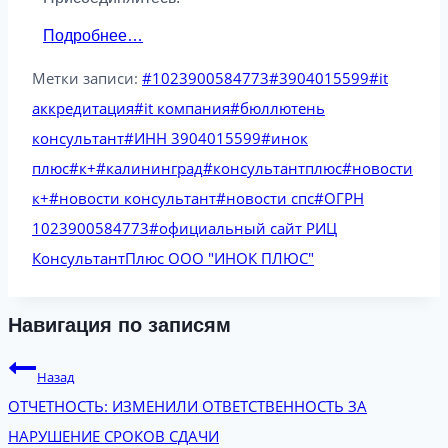
Подробнее…
Метки записи:
#
1023900584773
#
3904015599
#
it
аккредитация
#
it компания
#
бюллютень
консультант
#
ИНН 3904015599
#
инок
плюс
#
к+
#
калининград
#
консультантплюс
#
новости
к+
#
новости консультант
#
новости спс
#
ОГРН
1023900584773
#
официальный сайт РИЦ
КонсультантПлюс ООО "ИНОК ПЛЮС"
Навигация по записям
Назад
ОТЧЕТНОСТЬ: ИЗМЕНИЛИ ОТВЕТСТВЕННОСТЬ ЗА
НАРУШЕНИЕ СРОКОВ СДАЧИ