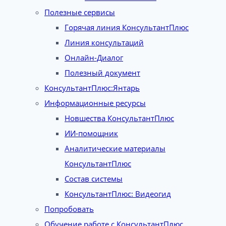
Полезные сервисы
Горячая линия КонсультантПлюс
Линия консультаций
Онлайн-Диалог
Полезный документ
КонсультантПлюс:Янтарь
Информационные ресурсы
Новшества КонсультантПлюс
ИИ-помощник
Аналитические материалы
КонсультантПлюс
Состав системы
КонсультантПлюс: Видеогид
Попробовать
Обучение работе с КонсультантПлюс