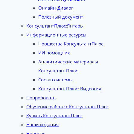
Онлайн-Диалог
Полезный документ
КонсультантПлюс:Янтарь
Информационные ресурсы
Новшества КонсультантПлюс
ИИ-помощник
Аналитические материалы
КонсультантПлюс
Состав системы
КонсультантПлюс: Видеогид
Попробовать
Обучение работе с КонсультантПлюс
Купить КонсультантПлюс
Наши издания
Новости