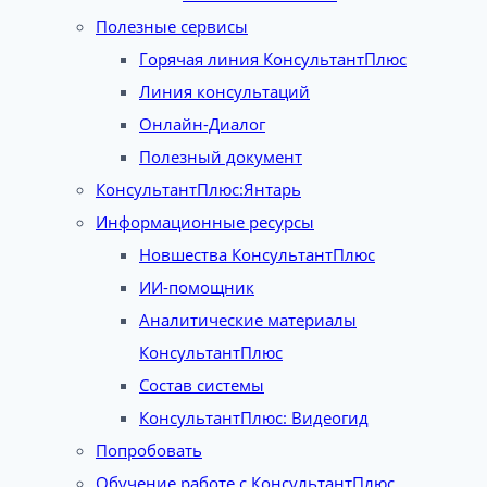
Полезные сервисы
Горячая линия КонсультантПлюс
Линия консультаций
Онлайн-Диалог
Полезный документ
КонсультантПлюс:Янтарь
Информационные ресурсы
Новшества КонсультантПлюс
ИИ-помощник
Аналитические материалы
КонсультантПлюс
Состав системы
КонсультантПлюс: Видеогид
Попробовать
Обучение работе с КонсультантПлюс