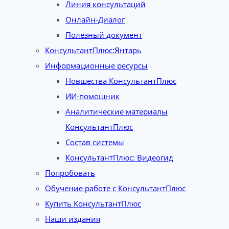
Линия консультаций
Онлайн-Диалог
Полезный документ
КонсультантПлюс:Янтарь
Информационные ресурсы
Новшества КонсультантПлюс
ИИ-помощник
Аналитические материалы
КонсультантПлюс
Состав системы
КонсультантПлюс: Видеогид
Попробовать
Обучение работе с КонсультантПлюс
Купить КонсультантПлюс
Наши издания