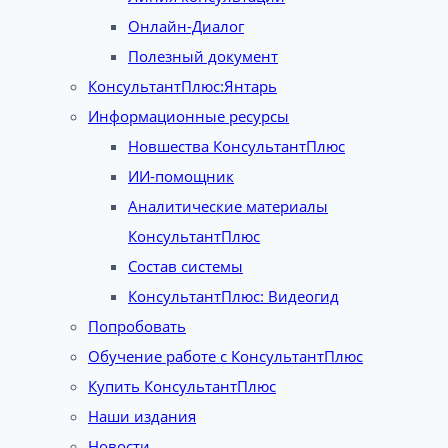
Онлайн-Диалог
Полезный документ
КонсультантПлюс:Янтарь
Информационные ресурсы
Новшества КонсультантПлюс
ИИ-помощник
Аналитические материалы
КонсультантПлюс
Состав системы
КонсультантПлюс: Видеогид
Попробовать
Обучение работе с КонсультантПлюс
Купить КонсультантПлюс
Наши издания
Новости