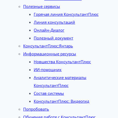
Полезные сервисы
Горячая линия КонсультантПлюс
Линия консультаций
Онлайн-Диалог
Полезный документ
КонсультантПлюс:Янтарь
Информационные ресурсы
Новшества КонсультантПлюс
ИИ-помощник
Аналитические материалы
КонсультантПлюс
Состав системы
КонсультантПлюс: Видеогид
Попробовать
Обучение работе с КонсультантПлюс