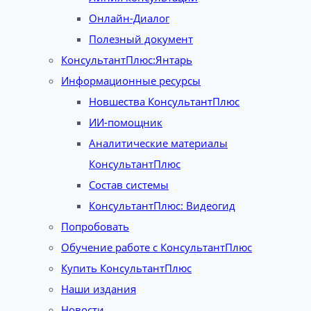
Онлайн-Диалог
Полезный документ
КонсультантПлюс:Янтарь
Информационные ресурсы
Новшества КонсультантПлюс
ИИ-помощник
Аналитические материалы
КонсультантПлюс
Состав системы
КонсультантПлюс: Видеогид
Попробовать
Обучение работе с КонсультантПлюс
Купить КонсультантПлюс
Наши издания
Новости