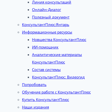
Линия консультаций
Онлайн-Диалог
Полезный документ
КонсультантПлюс:Янтарь
Информационные ресурсы
Новшества КонсультантПлюс
ИИ-помощник
Аналитические материалы
КонсультантПлюс
Состав системы
КонсультантПлюс: Видеогид
Попробовать
Обучение работе с КонсультантПлюс
Купить КонсультантПлюс
Наши издания