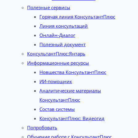
Полезные сервисы
Горячая линия КонсультантПлюс
Линия консультаций
Онлайн-Диалог
Полезный документ
КонсультантПлюс:Янтарь
Информационные ресурсы
Новшества КонсультантПлюс
ИИ-помощник
Аналитические материалы
КонсультантПлюс
Состав системы
КонсультантПлюс: Видеогид
Попробовать
Обучение работе с КонсультантПлюс