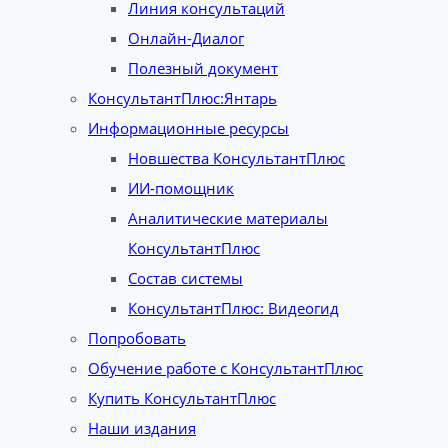
Линия консультаций
Онлайн-Диалог
Полезный документ
КонсультантПлюс:Янтарь
Информационные ресурсы
Новшества КонсультантПлюс
ИИ-помощник
Аналитические материалы
КонсультантПлюс
Состав системы
КонсультантПлюс: Видеогид
Попробовать
Обучение работе с КонсультантПлюс
Купить КонсультантПлюс
Наши издания