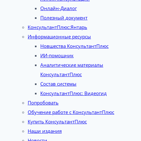
Онлайн-Диалог
Полезный документ
КонсультантПлюс:Янтарь
Информационные ресурсы
Новшества КонсультантПлюс
ИИ-помощник
Аналитические материалы
КонсультантПлюс
Состав системы
КонсультантПлюс: Видеогид
Попробовать
Обучение работе с КонсультантПлюс
Купить КонсультантПлюс
Наши издания
Новости