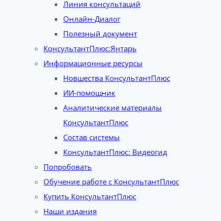
Линия консультаций
Онлайн-Диалог
Полезный документ
КонсультантПлюс:Янтарь
Информационные ресурсы
Новшества КонсультантПлюс
ИИ-помощник
Аналитические материалы
КонсультантПлюс
Состав системы
КонсультантПлюс: Видеогид
Попробовать
Обучение работе с КонсультантПлюс
Купить КонсультантПлюс
Наши издания