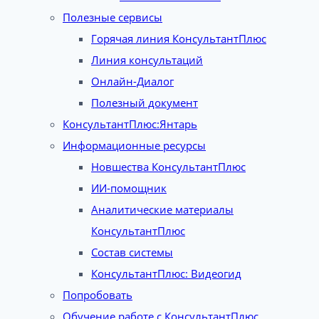
Полезные сервисы
Горячая линия КонсультантПлюс
Линия консультаций
Онлайн-Диалог
Полезный документ
КонсультантПлюс:Янтарь
Информационные ресурсы
Новшества КонсультантПлюс
ИИ-помощник
Аналитические материалы
КонсультантПлюс
Состав системы
КонсультантПлюс: Видеогид
Попробовать
Обучение работе с КонсультантПлюс