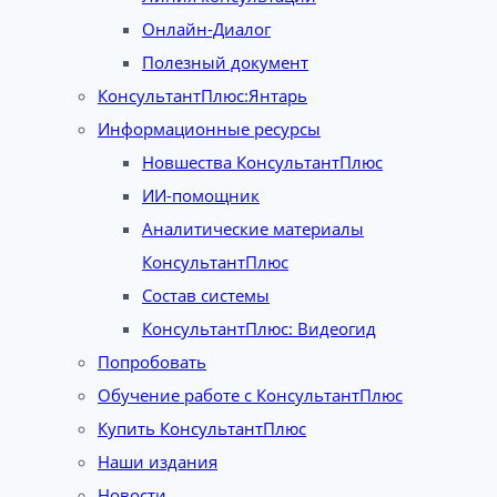
Онлайн-Диалог
Полезный документ
КонсультантПлюс:Янтарь
Информационные ресурсы
Новшества КонсультантПлюс
ИИ-помощник
Аналитические материалы
КонсультантПлюс
Состав системы
КонсультантПлюс: Видеогид
Попробовать
Обучение работе с КонсультантПлюс
Купить КонсультантПлюс
Наши издания
Новости