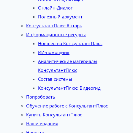
Онлайн-Диалог
Полезный документ
КонсультантПлюс:Янтарь
Информационные ресурсы
Новшества КонсультантПлюс
ИИ-помощник
Аналитические материалы
КонсультантПлюс
Состав системы
КонсультантПлюс: Видеогид
Попробовать
Обучение работе с КонсультантПлюс
Купить КонсультантПлюс
Наши издания
Новости