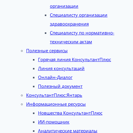
организации
Специалисту организации
здравоохранения
Специалисту по нормативно-
техническим актам
Полезные сервисы
Горячая линия КонсультантПлюс
Линия консультаций
Онлайн-Диалог
Полезный документ
КонсультантПлюс:Янтарь
Информационные ресурсы
Новшества КонсультантПлюс
ИИ-помощник
Аналитические материалы