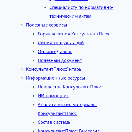
Специалисту по нормативно-
техническим актам
Полезные сервисы
Горячая линия КонсультантПлюс
Линия консультаций
Онлайн-Диалог
Полезный документ
КонсультантПлюс:Янтарь
Информационные ресурсы
Новшества КонсультантПлюс
ИИ-помощник
Аналитические материалы
КонсультантПлюс
Состав системы
КонсультантПлюс: Видеогид