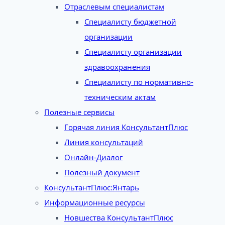
Отраслевым специалистам
Специалисту бюджетной
организации
Специалисту организации
здравоохранения
Специалисту по нормативно-
техническим актам
Полезные сервисы
Горячая линия КонсультантПлюс
Линия консультаций
Онлайн-Диалог
Полезный документ
КонсультантПлюс:Янтарь
Информационные ресурсы
Новшества КонсультантПлюс