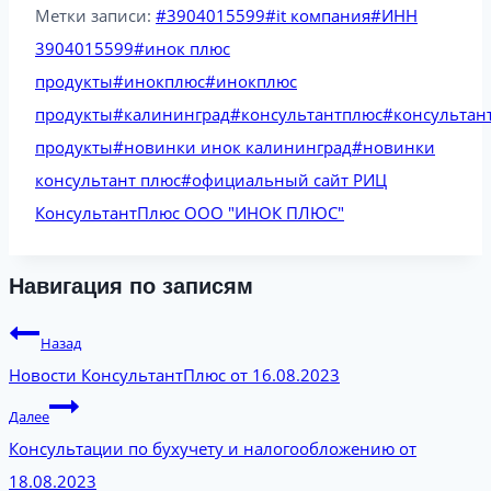
Метки записи:
#
3904015599
#
it компания
#
ИНН
3904015599
#
инок плюс
продукты
#
инокплюс
#
инокплюс
продукты
#
калининград
#
консультантплюс
#
консультан
продукты
#
новинки инок калининград
#
новинки
консультант плюс
#
официальный сайт РИЦ
КонсультантПлюс ООО "ИНОК ПЛЮС"
Навигация по записям
Назад
Новости КонсультантПлюс от 16.08.2023
Далее
Консультации по бухучету и налогообложению от
18.08.2023