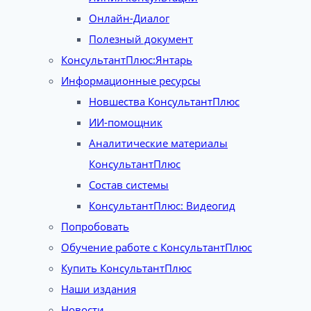
Онлайн-Диалог
Полезный документ
КонсультантПлюс:Янтарь
Информационные ресурсы
Новшества КонсультантПлюс
ИИ-помощник
Аналитические материалы
КонсультантПлюс
Состав системы
КонсультантПлюс: Видеогид
Попробовать
Обучение работе с КонсультантПлюс
Купить КонсультантПлюс
Наши издания
Новости