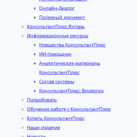
Онлайн-Диалог
Полезный документ
КонсультантПлюс:Янтарь
Информационные ресурсы
Новшества КонсультантПлюс
ИИ-помощник
Аналитические материалы
КонсультантПлюс
Состав системы
КонсультантПлюс: Видеогид
Попробовать
Обучение работе с КонсультантПлюс
Купить КонсультантПлюс
Наши издания
Новости