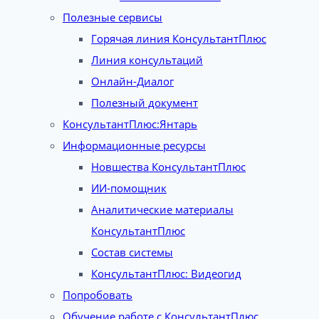
Полезные сервисы
Горячая линия КонсультантПлюс
Линия консультаций
Онлайн-Диалог
Полезный документ
КонсультантПлюс:Янтарь
Информационные ресурсы
Новшества КонсультантПлюс
ИИ-помощник
Аналитические материалы
КонсультантПлюс
Состав системы
КонсультантПлюс: Видеогид
Попробовать
Обучение работе с КонсультантПлюс