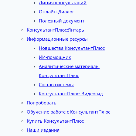
Линия консультаций
Онлайн-Диалог
Полезный документ
КонсультантПлюс:Янтарь
Информационные ресурсы
Новшества КонсультантПлюс
ИИ-помощник
Аналитические материалы
КонсультантПлюс
Состав системы
КонсультантПлюс: Видеогид
Попробовать
Обучение работе с КонсультантПлюс
Купить КонсультантПлюс
Наши издания