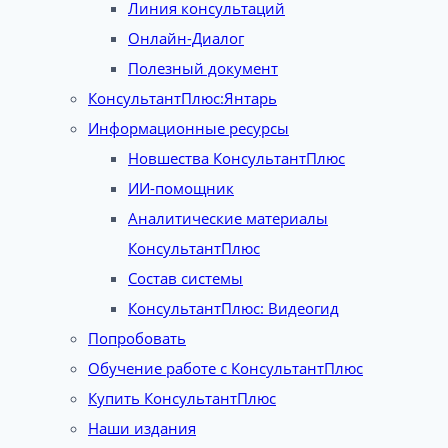
Линия консультаций
Онлайн-Диалог
Полезный документ
КонсультантПлюс:Янтарь
Информационные ресурсы
Новшества КонсультантПлюс
ИИ-помощник
Аналитические материалы
КонсультантПлюс
Состав системы
КонсультантПлюс: Видеогид
Попробовать
Обучение работе с КонсультантПлюс
Купить КонсультантПлюс
Наши издания