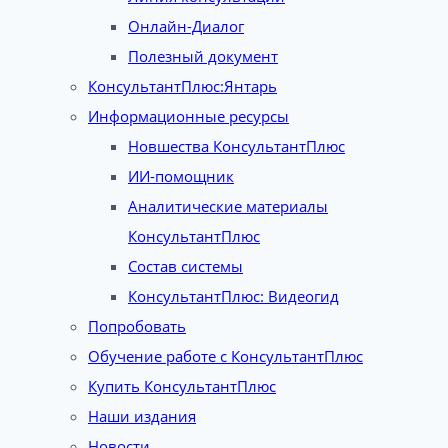
Онлайн-Диалог
Полезный документ
КонсультантПлюс:Янтарь
Информационные ресурсы
Новшества КонсультантПлюс
ИИ-помощник
Аналитические материалы
КонсультантПлюс
Состав системы
КонсультантПлюс: Видеогид
Попробовать
Обучение работе с КонсультантПлюс
Купить КонсультантПлюс
Наши издания
Новости