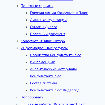
Полезные сервисы
Горячая линия КонсультантПлюс
Линия консультаций
Онлайн-Диалог
Полезный документ
КонсультантПлюс:Янтарь
Информационные ресурсы
Новшества КонсультантПлюс
ИИ-помощник
Аналитические материалы
КонсультантПлюс
Состав системы
КонсультантПлюс: Видеогид
Попробовать
Обучение работе с КонсультантПлюс