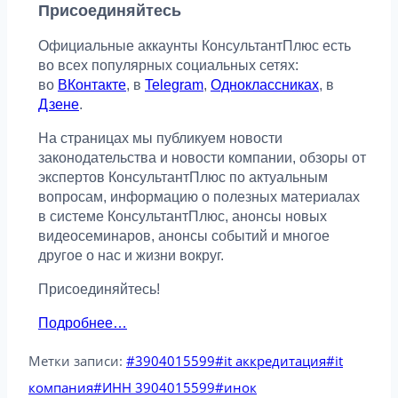
Присоединяйтесь
Официальные аккаунты КонсультантПлюс есть
во всех популярных социальных сетях:
во
ВКонтакте
, в
Telegram
,
Одноклассниках
, в
Дзене
.
На страницах мы публикуем новости
законодательства и новости компании, обзоры от
экспертов КонсультантПлюс по актуальным
вопросам, информацию о полезных материалах
в системе КонсультантПлюс, анонсы новых
видеосеминаров, анонсы событий и многое
другое о нас и жизни вокруг.
Присоединяйтесь!
Подробнее…
Метки записи:
#
3904015599
#
it аккредитация
#
it
компания
#
ИНН 3904015599
#
инок