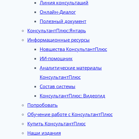
Линия консультаций
Онлайн-Диалог
Полезный документ
КонсультантПлюс:Янтарь
Информационные ресурсы
Новшества КонсультантПлюс
ИИ-помощник
Аналитические материалы
КонсультантПлюс
Состав системы
КонсультантПлюс: Видеогид
Попробовать
Обучение работе с КонсультантПлюс
Купить КонсультантПлюс
Наши издания