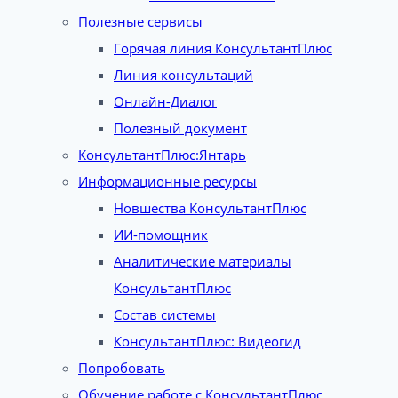
Полезные сервисы
Горячая линия КонсультантПлюс
Линия консультаций
Онлайн-Диалог
Полезный документ
КонсультантПлюс:Янтарь
Информационные ресурсы
Новшества КонсультантПлюс
ИИ-помощник
Аналитические материалы
КонсультантПлюс
Состав системы
КонсультантПлюс: Видеогид
Попробовать
Обучение работе с КонсультантПлюс