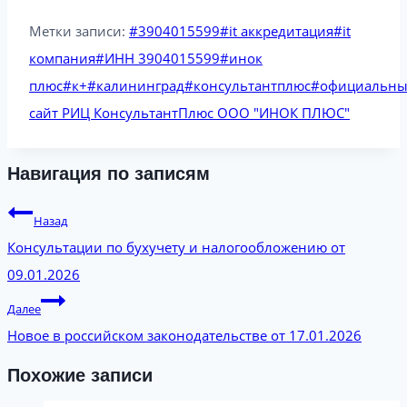
Метки записи:
#
3904015599
#
it аккредитация
#
it
компания
#
ИНН 3904015599
#
инок
плюс
#
к+
#
калининград
#
консультантплюс
#
официальн
сайт РИЦ КонсультантПлюс ООО "ИНОК ПЛЮС"
Навигация по записям
Назад
Консультации по бухучету и налогообложению от
09.01.2026
Далее
Новое в российском законодательстве от 17.01.2026
Похожие записи