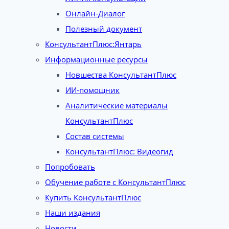
Онлайн-Диалог
Полезный документ
КонсультантПлюс:Янтарь
Информационные ресурсы
Новшества КонсультантПлюс
ИИ-помощник
Аналитические материалы
КонсультантПлюс
Состав системы
КонсультантПлюс: Видеогид
Попробовать
Обучение работе с КонсультантПлюс
Купить КонсультантПлюс
Наши издания
Новости