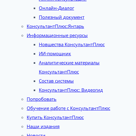
Онлайн-Диалог
Полезный документ
КонсультантПлюс:Янтарь
Информационные ресурсы
Новшества КонсультантПлюс
ИИ-помощник
Аналитические материалы
КонсультантПлюс
Состав системы
КонсультантПлюс: Видеогид
Попробовать
Обучение работе с КонсультантПлюс
Купить КонсультантПлюс
Наши издания
Новости