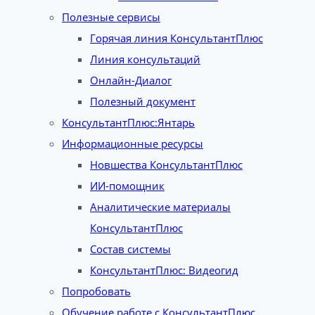
Полезные сервисы
Горячая линия КонсультантПлюс
Линия консультаций
Онлайн-Диалог
Полезный документ
КонсультантПлюс:Янтарь
Информационные ресурсы
Новшества КонсультантПлюс
ИИ-помощник
Аналитические материалы
КонсультантПлюс
Состав системы
КонсультантПлюс: Видеогид
Попробовать
Обучение работе с КонсультантПлюс