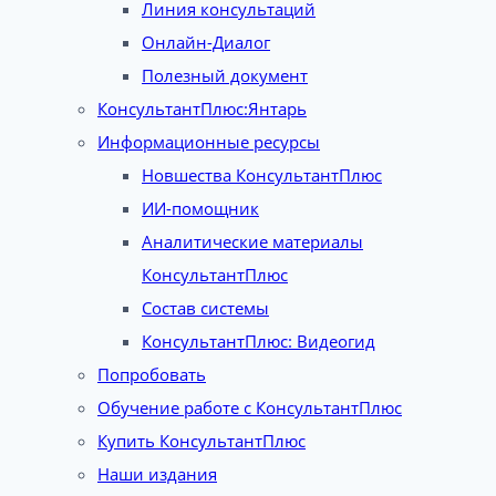
Линия консультаций
Онлайн-Диалог
Полезный документ
КонсультантПлюс:Янтарь
Информационные ресурсы
Новшества КонсультантПлюс
ИИ-помощник
Аналитические материалы
КонсультантПлюс
Состав системы
КонсультантПлюс: Видеогид
Попробовать
Обучение работе с КонсультантПлюс
Купить КонсультантПлюс
Наши издания