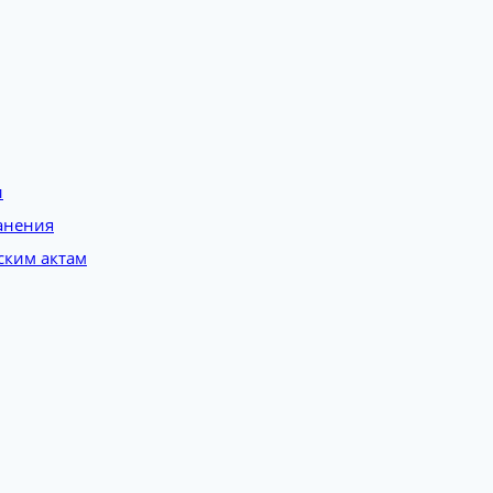
и
анения
ским актам