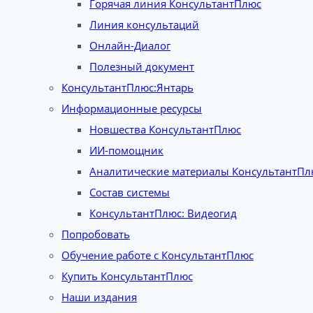
Горячая линия КонсультантПлюс
Линия консультаций
Онлайн-Диалог
Полезный документ
КонсультантПлюс:Янтарь
Информационные ресурсы
Новшества КонсультантПлюс
ИИ-помощник
Аналитические материалы КонсультантПл
Состав системы
КонсультантПлюс: Видеогид
Попробовать
Обучение работе с КонсультантПлюс
Купить КонсультантПлюс
Наши издания