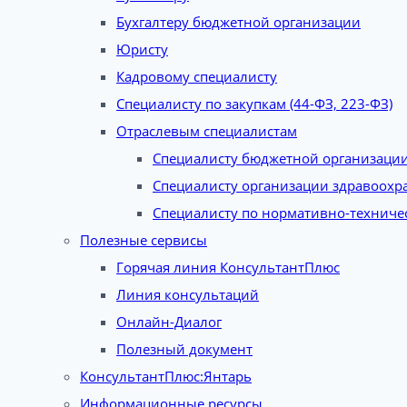
Бухгалтеру бюджетной организации
Юристу
Кадровому специалисту
Специалисту по закупкам (44-ФЗ, 223-ФЗ)
Отраслевым специалистам
Специалисту бюджетной организаци
Специалисту организации здравоохр
Специалисту по нормативно-техниче
Полезные сервисы
Горячая линия КонсультантПлюс
Линия консультаций
Онлайн-Диалог
Полезный документ
КонсультантПлюс:Янтарь
Информационные ресурсы