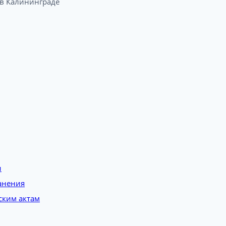
 Калининграде​
и
анения
ским актам