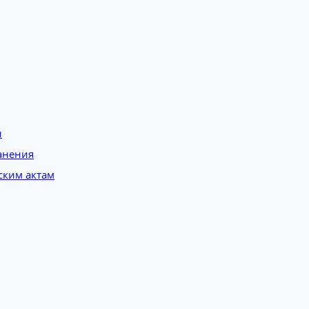
и
анения
ским актам