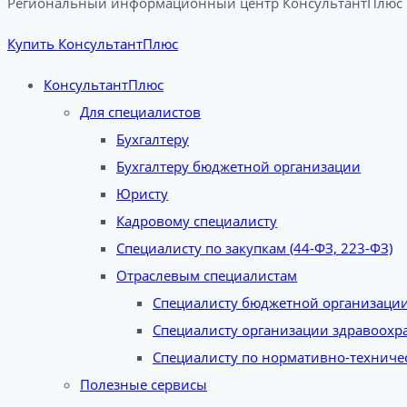
Региональный информационный центр КонсультантПлюс в
Купить КонсультантПлюс
КонсультантПлюс
Для специалистов
Бухгалтеру
Бухгалтеру бюджетной организации
Юристу
Кадровому специалисту
Специалисту по закупкам (44-ФЗ, 223-ФЗ)
Отраслевым специалистам
Специалисту бюджетной организаци
Специалисту организации здравоохр
Специалисту по нормативно-техниче
Полезные сервисы