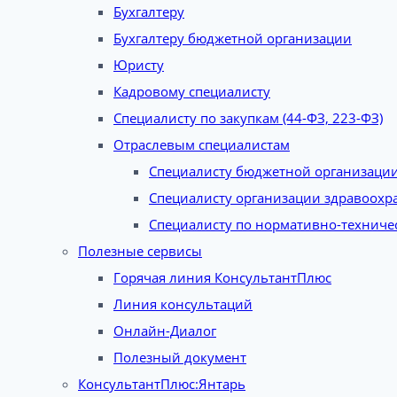
Бухгалтеру
Бухгалтеру бюджетной организации
Юристу
Кадровому специалисту
Специалисту по закупкам (44-ФЗ, 223-ФЗ)
Отраслевым специалистам
Специалисту бюджетной организаци
Специалисту организации здравоохр
Специалисту по нормативно-техниче
Полезные сервисы
Горячая линия КонсультантПлюс
Линия консультаций
Онлайн-Диалог
Полезный документ
КонсультантПлюс:Янтарь