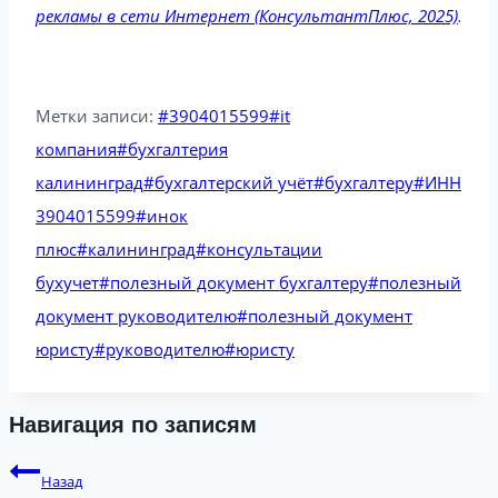
рекламы в сети Интернет (КонсультантПлюс, 2025)
.
Метки записи:
#
3904015599
#
it
компания
#
бухгалтерия
калининград
#
бухгалтерский учёт
#
бухгалтеру
#
ИНН
3904015599
#
инок
плюс
#
калининград
#
консультации
бухучет
#
полезный документ бухгалтеру
#
полезный
документ руководителю
#
полезный документ
юристу
#
руководителю
#
юристу
Навигация по записям
Назад