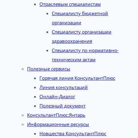
Отраслевым специалистам
Специалисту бюджетной
организации
Специалисту организации
здравоохранения
Специалисту по нормативно-
техническим актам
Полезные сервисы
Горячая линия КонсультантПлюс
Линия консультаций
Онлайн-Диалог
Полезный документ
КонсультантПлюс:Янтарь
Информационные ресурсы
Новшества КонсультантПлюс