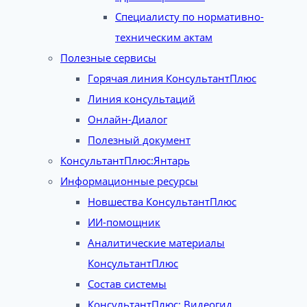
Специалисту по нормативно-
техническим актам
Полезные сервисы
Горячая линия КонсультантПлюс
Линия консультаций
Онлайн-Диалог
Полезный документ
КонсультантПлюс:Янтарь
Информационные ресурсы
Новшества КонсультантПлюс
ИИ-помощник
Аналитические материалы
КонсультантПлюс
Состав системы
КонсультантПлюс: Видеогид