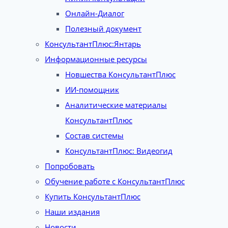
Онлайн-Диалог
Полезный документ
КонсультантПлюс:Янтарь
Информационные ресурсы
Новшества КонсультантПлюс
ИИ-помощник
Аналитические материалы
КонсультантПлюс
Состав системы
КонсультантПлюс: Видеогид
Попробовать
Обучение работе с КонсультантПлюс
Купить КонсультантПлюс
Наши издания
Новости