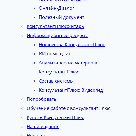
Онлайн-Диалог
Полезный документ
КонсультантПлюс:Янтарь
Информационные ресурсы
Новшества КонсультантПлюс
ИИ-помощник
Аналитические материалы
КонсультантПлюс
Состав системы
КонсультантПлюс: Видеогид
Попробовать
Обучение работе с КонсультантПлюс
Купить КонсультантПлюс
Наши издания
Новости