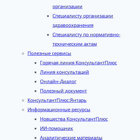
организации
Специалисту организации
здравоохранения
Специалисту по нормативно-
техническим актам
Полезные сервисы
Горячая линия КонсультантПлюс
Линия консультаций
Онлайн-Диалог
Полезный документ
КонсультантПлюс:Янтарь
Информационные ресурсы
Новшества КонсультантПлюс
ИИ-помощник
Аналитические материалы