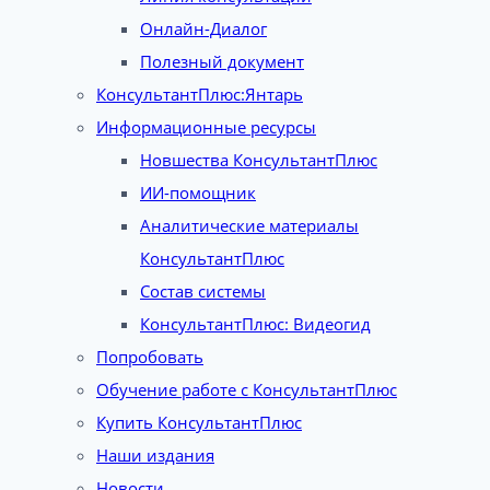
Онлайн-Диалог
Полезный документ
КонсультантПлюс:Янтарь
Информационные ресурсы
Новшества КонсультантПлюс
ИИ-помощник
Аналитические материалы
КонсультантПлюс
Состав системы
КонсультантПлюс: Видеогид
Попробовать
Обучение работе с КонсультантПлюс
Купить КонсультантПлюс
Наши издания
Новости