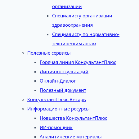
организации
Специалисту организации
здравоохранения
Специалисту по нормативно-
техническим актам
Полезные сервисы
Горячая линия КонсультантПлюс
Линия консультаций
Онлайн-Диалог
Полезный документ
КонсультантПлюс:Янтарь
Информационные ресурсы
Новшества КонсультантПлюс
ИИ-помощник
Аналитические материалы