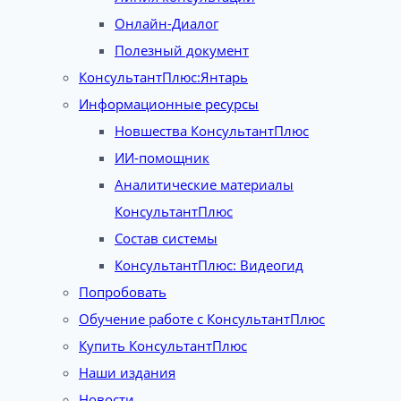
Онлайн-Диалог
Полезный документ
КонсультантПлюс:Янтарь
Информационные ресурсы
Новшества КонсультантПлюс
ИИ-помощник
Аналитические материалы
КонсультантПлюс
Состав системы
КонсультантПлюс: Видеогид
Попробовать
Обучение работе с КонсультантПлюс
Купить КонсультантПлюс
Наши издания
Новости