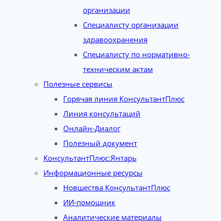
организации
Специалисту организации
здравоохранения
Специалисту по нормативно-
техническим актам
Полезные сервисы
Горячая линия КонсультантПлюс
Линия консультаций
Онлайн-Диалог
Полезный документ
КонсультантПлюс:Янтарь
Информационные ресурсы
Новшества КонсультантПлюс
ИИ-помощник
Аналитические материалы