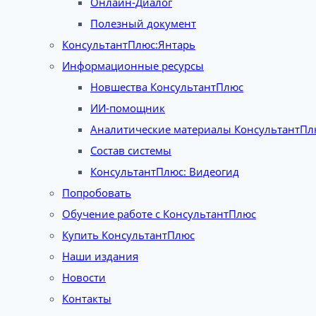
Онлайн-Диалог
Полезный документ
КонсультантПлюс:Янтарь
Информационные ресурсы
Новшества КонсультантПлюс
ИИ-помощник
Аналитические материалы КонсультантПл
Состав системы
КонсультантПлюс: Видеогид
Попробовать
Обучение работе с КонсультантПлюс
Купить КонсультантПлюс
Наши издания
Новости
Контакты