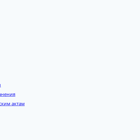
и
анения
ским актам