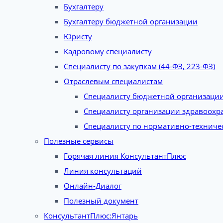
Бухгалтеру
Бухгалтеру бюджетной организации
Юристу
Кадровому специалисту
Специалисту по закупкам (44-ФЗ, 223-ФЗ)
Отраслевым специалистам
Специалисту бюджетной организаци
Специалисту организации здравоохр
Специалисту по нормативно-техниче
Полезные сервисы
Горячая линия КонсультантПлюс
Линия консультаций
Онлайн-Диалог
Полезный документ
КонсультантПлюс:Янтарь