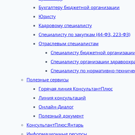
Бухгалтеру бюджетной организации
Юристу
Кадровому специалисту
Специалисту по закупкам (44-ФЗ, 223-ФЗ)
Отраслевым специалистам
Специалисту бюджетной организаци
Специалисту организации здравоохр
Специалисту по нормативно-техниче
Полезные сервисы
Горячая линия КонсультантПлюс
Линия консультаций
Онлайн-Диалог
Полезный документ
КонсультантПлюс:Янтарь
Информационные ресурсы