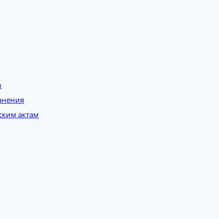
и
анения
ским актам