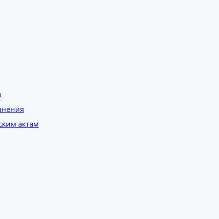
и
анения
ским актам