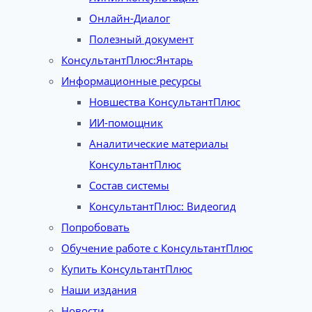
Онлайн-Диалог
Полезный документ
КонсультантПлюс:Янтарь
Информационные ресурсы
Новшества КонсультантПлюс
ИИ-помощник
Аналитические материалы
КонсультантПлюс
Состав системы
КонсультантПлюс: Видеогид
Попробовать
Обучение работе с КонсультантПлюс
Купить КонсультантПлюс
Наши издания
Новости