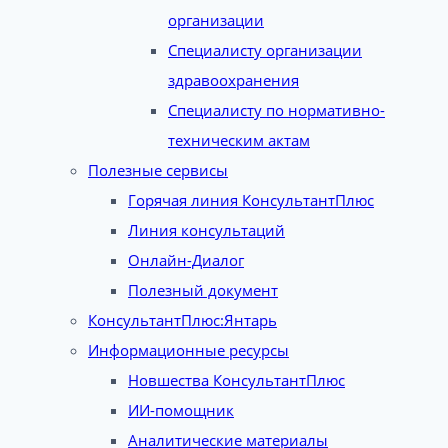
организации
Специалисту организации
здравоохранения
Специалисту по нормативно-
техническим актам
Полезные сервисы
Горячая линия КонсультантПлюс
Линия консультаций
Онлайн-Диалог
Полезный документ
КонсультантПлюс:Янтарь
Информационные ресурсы
Новшества КонсультантПлюс
ИИ-помощник
Аналитические материалы