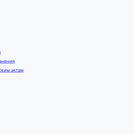
и
анения
ским актам