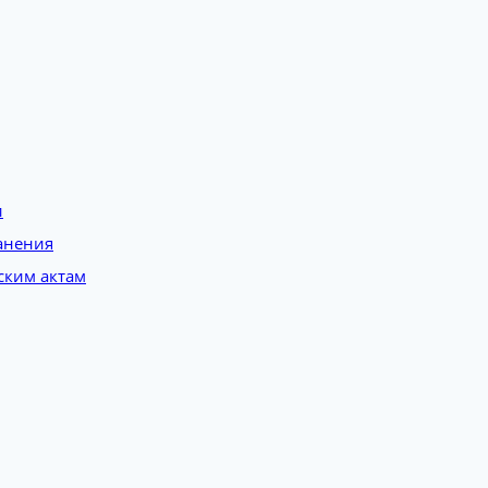
и
анения
ским актам