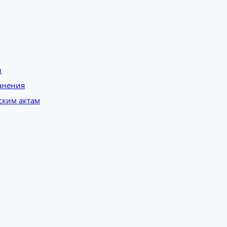
и
анения
ским актам