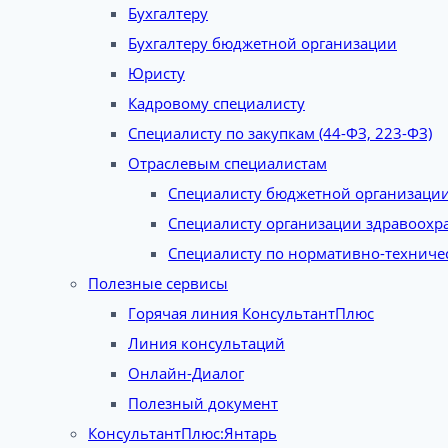
Бухгалтеру
Бухгалтеру бюджетной организации
Юристу
Кадровому специалисту
Специалисту по закупкам (44-ФЗ, 223-ФЗ)
Отраслевым специалистам
Специалисту бюджетной организаци
Специалисту организации здравоохр
Специалисту по нормативно-техниче
Полезные сервисы
Горячая линия КонсультантПлюс
Линия консультаций
Онлайн-Диалог
Полезный документ
КонсультантПлюс:Янтарь