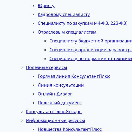
Юристу
Кадровому специалисту
Специалисту по закупкам (44-ФЗ, 223-ФЗ)
Отраслевым специалистам
Специалисту бюджетной организаци
Специалисту организации здравоохр
Специалисту по нормативно-техниче
Полезные сервисы
Горячая линия КонсультантПлюс
Линия консультаций
Онлайн-Диалог
Полезный документ
КонсультантПлюс:Янтарь
Информационные ресурсы
Новшества КонсультантПлюс