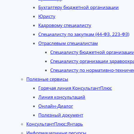
Бухгалтеру бюджетной организации
Юристу
Кадровому специалисту
Специалисту по закупкам (44-ФЗ, 223-ФЗ)
Отраслевым специалистам
Специалисту бюджетной организаци
Специалисту организации здравоохр
Специалисту по нормативно-техниче
Полезные сервисы
Горячая линия КонсультантПлюс
Линия консультаций
Онлайн-Диалог
Полезный документ
КонсультантПлюс:Янтарь
Информационные ресурсы