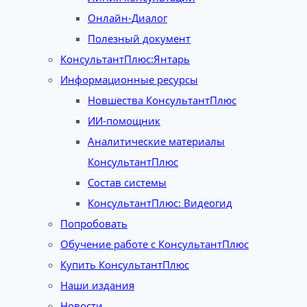
Онлайн-Диалог
Полезный документ
КонсультантПлюс:Янтарь
Информационные ресурсы
Новшества КонсультантПлюс
ИИ-помощник
Аналитические материалы
КонсультантПлюс
Состав системы
КонсультантПлюс: Видеогид
Попробовать
Обучение работе с КонсультантПлюс
Купить КонсультантПлюс
Наши издания
Новости