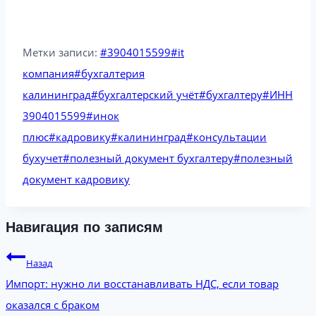
Метки записи:
#
3904015599
#
it
компания
#
бухгалтерия
калининград
#
бухгалтерский учёт
#
бухгалтеру
#
ИНН
3904015599
#
инок
плюс
#
кадровику
#
калининград
#
консультации
бухучет
#
полезный документ бухгалтеру
#
полезный
документ кадровику
Навигация по записям
Назад
Импорт: нужно ли восстанавливать НДС, если товар
оказался с браком