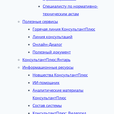
Специалисту по нормативно-
техническим актам
Полезные сервисы
Горячая линия КонсультантПлюс
Линия консультаций
Онлайн-Диалог
Полезный документ
КонсультантПлюс:Янтарь
Информационные ресурсы
Новшества КонсультантПлюс
ИИ-помощник
Аналитические материалы
КонсультантПлюс
Состав системы
КонсультантПлюс: Видеогид