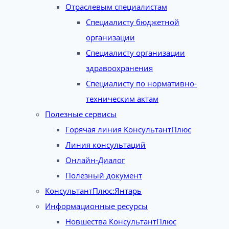
Отраслевым специалистам
Специалисту бюджетной
организации
Специалисту организации
здравоохранения
Специалисту по нормативно-
техническим актам
Полезные сервисы
Горячая линия КонсультантПлюс
Линия консультаций
Онлайн-Диалог
Полезный документ
КонсультантПлюс:Янтарь
Информационные ресурсы
Новшества КонсультантПлюс