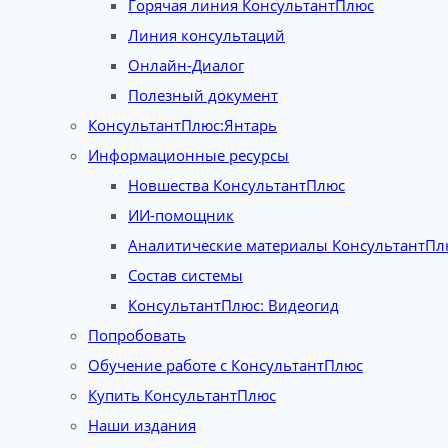
Горячая линия КонсультантПлюс
Линия консультаций
Онлайн-Диалог
Полезный документ
КонсультантПлюс:Янтарь
Информационные ресурсы
Новшества КонсультантПлюс
ИИ-помощник
Аналитические материалы КонсультантПл
Состав системы
КонсультантПлюс: Видеогид
Попробовать
Обучение работе с КонсультантПлюс
Купить КонсультантПлюс
Наши издания