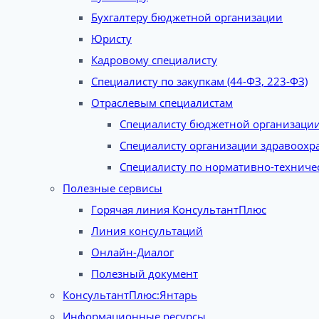
Бухгалтеру бюджетной организации
Юристу
Кадровому специалисту
Специалисту по закупкам (44-ФЗ, 223-ФЗ)
Отраслевым специалистам
Специалисту бюджетной организаци
Специалисту организации здравоохр
Специалисту по нормативно-техниче
Полезные сервисы
Горячая линия КонсультантПлюс
Линия консультаций
Онлайн-Диалог
Полезный документ
КонсультантПлюс:Янтарь
Информационные ресурсы