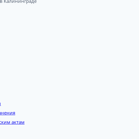
 Калининграде​
и
анения
ским актам