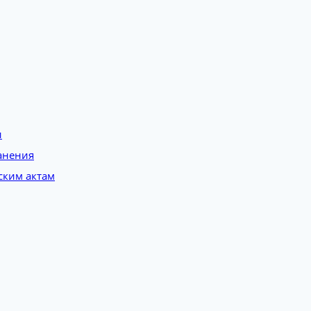
и
анения
ским актам