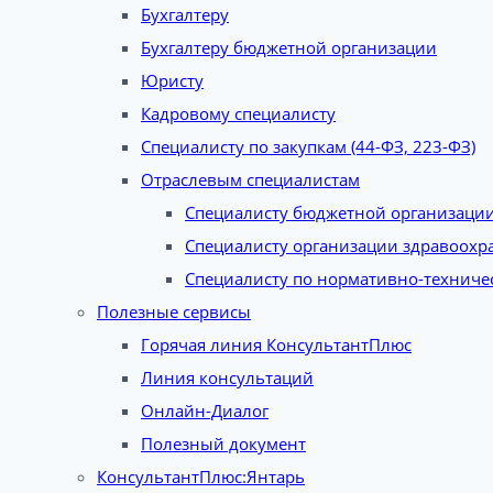
Бухгалтеру
Бухгалтеру бюджетной организации
Юристу
Кадровому специалисту
Специалисту по закупкам (44-ФЗ, 223-ФЗ)
Отраслевым специалистам
Специалисту бюджетной организаци
Специалисту организации здравоохр
Специалисту по нормативно-техниче
Полезные сервисы
Горячая линия КонсультантПлюс
Линия консультаций
Онлайн-Диалог
Полезный документ
КонсультантПлюс:Янтарь