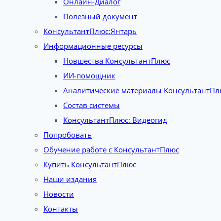
Онлайн-Диалог
Полезный документ
КонсультантПлюс:Янтарь
Информационные ресурсы
Новшества КонсультантПлюс
ИИ-помощник
Аналитические материалы КонсультантПл
Состав системы
КонсультантПлюс: Видеогид
Попробовать
Обучение работе с КонсультантПлюс
Купить КонсультантПлюс
Наши издания
Новости
Контакты