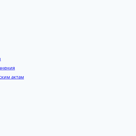
и
анения
ским актам