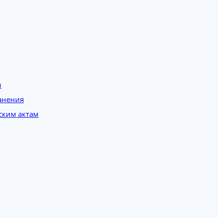
и
анения
ским актам