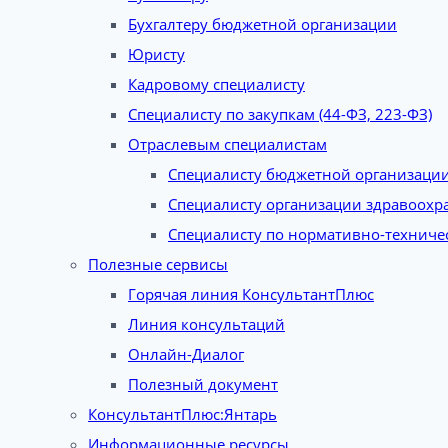
Бухгалтеру бюджетной организации
Юристу
Кадровому специалисту
Специалисту по закупкам (44-ФЗ, 223-ФЗ)
Отраслевым специалистам
Специалисту бюджетной организаци
Специалисту организации здравоохр
Специалисту по нормативно-техниче
Полезные сервисы
Горячая линия КонсультантПлюс
Линия консультаций
Онлайн-Диалог
Полезный документ
КонсультантПлюс:Янтарь
Информационные ресурсы