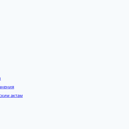
и
анения
ским актам