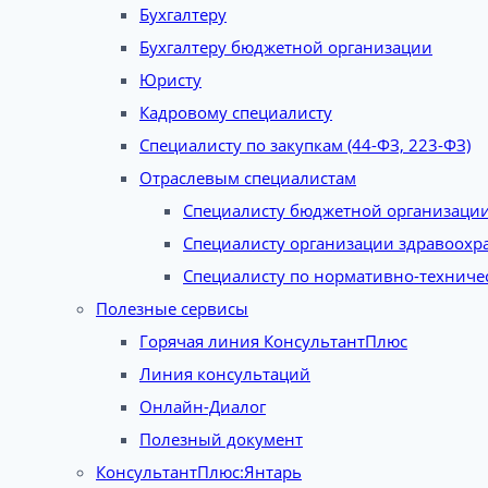
Бухгалтеру
Бухгалтеру бюджетной организации
Юристу
Кадровому специалисту
Специалисту по закупкам (44-ФЗ, 223-ФЗ)
Отраслевым специалистам
Специалисту бюджетной организаци
Специалисту организации здравоохр
Специалисту по нормативно-техниче
Полезные сервисы
Горячая линия КонсультантПлюс
Линия консультаций
Онлайн-Диалог
Полезный документ
КонсультантПлюс:Янтарь