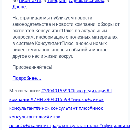
во
ВКонтакте
, в
Telegram
,
Одноклассниках
, в
Дзене
.
На страницах мы публикуем новости
законодательства и новости компании, обзоры от
экспертов КонсультантПлюс по актуальным
вопросам, информацию о полезных материалах
в системе КонсультантПлюс, анонсы новых
видеосеминаров, анонсы событий и многое
другое о нас и жизни вокруг.
Присоединяйтесь!
Подробнее…
Метки записи:
#
3904015599
#
it аккредитация
#
it
компания
#
ИНН 3904015599
#
инок к+
#
инок
консультант
#
инок консультант плюс
#
инок
консультантплюс
#
инок
плюс
#
к+
#
калининград
#
консультантплюс
#
официальн