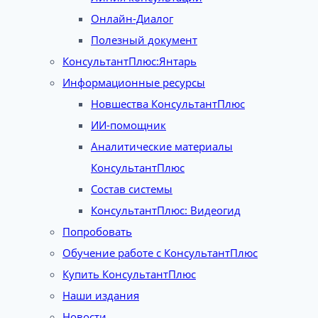
Онлайн-Диалог
Полезный документ
КонсультантПлюс:Янтарь
Информационные ресурсы
Новшества КонсультантПлюс
ИИ-помощник
Аналитические материалы
КонсультантПлюс
Состав системы
КонсультантПлюс: Видеогид
Попробовать
Обучение работе с КонсультантПлюс
Купить КонсультантПлюс
Наши издания
Новости