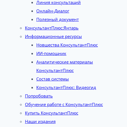
Линия консультаций
Онлайн-Диалог
Полезный документ
КонсультантПлюс:Янтарь
Информационные ресурсы
Новшества КонсультантПлюс
ИИ-помощник
Аналитические материалы
КонсультантПлюс
Состав системы
КонсультантПлюс: Видеогид
Попробовать
Обучение работе с КонсультантПлюс
Купить КонсультантПлюс
Наши издания