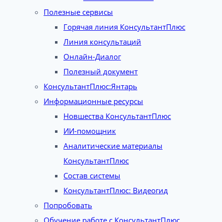
Полезные сервисы
Горячая линия КонсультантПлюс
Линия консультаций
Онлайн-Диалог
Полезный документ
КонсультантПлюс:Янтарь
Информационные ресурсы
Новшества КонсультантПлюс
ИИ-помощник
Аналитические материалы
КонсультантПлюс
Состав системы
КонсультантПлюс: Видеогид
Попробовать
Обучение работе с КонсультантПлюс