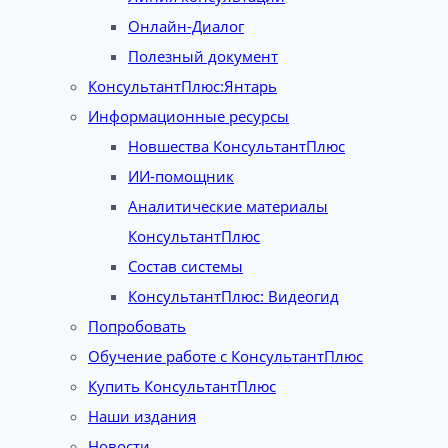
Онлайн-Диалог
Полезный документ
КонсультантПлюс:Янтарь
Информационные ресурсы
Новшества КонсультантПлюс
ИИ-помощник
Аналитические материалы
КонсультантПлюс
Состав системы
КонсультантПлюс: Видеогид
Попробовать
Обучение работе с КонсультантПлюс
Купить КонсультантПлюс
Наши издания
Новости