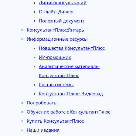
Линия консультаций
Онлайн-Диалог
Полезный документ
КонсультантПлюс:Янтарь
Информационные ресурсы
Новшества КонсультантПлюс
ИИ-помощник
Аналитические материалы
КонсультантПлюс
Состав системы
КонсультантПлюс: Видеогид
Попробовать
Обучение работе с КонсультантПлюс
Купить КонсультантПлюс
Наши издания