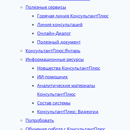
Полезные сервисы
Горячая линия КонсультантПлюс
Линия консультаций
Онлайн-Диалог
Полезный документ
КонсультантПлюс:Янтарь
Информационные ресурсы
Новшества КонсультантПлюс
ИИ-помощник
Аналитические материалы
КонсультантПлюс
Состав системы
КонсультантПлюс: Видеогид
Попробовать
Обучение работе с КонсультантПлюс