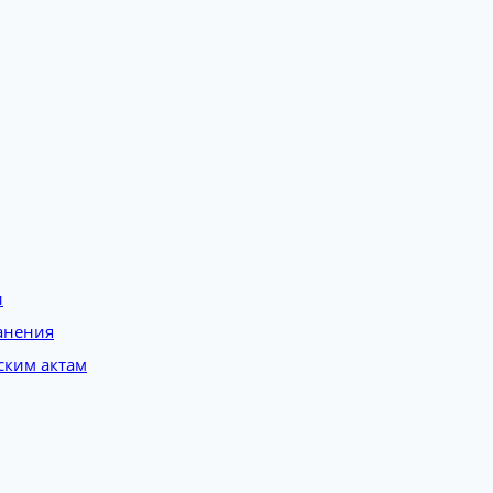
и
анения
ским актам