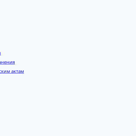
и
анения
ским актам