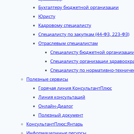
Бухгалтеру бюджетной организации
Юристу
Кадровому специалисту
Специалисту по закупкам (44-ФЗ, 223-ФЗ)
Отраслевым специалистам
Специалисту бюджетной организаци
Специалисту организации здравоохр
Специалисту по нормативно-техниче
Полезные сервисы
Горячая линия КонсультантПлюс
Линия консультаций
Онлайн-Диалог
Полезный документ
КонсультантПлюс:Янтарь
Информационные ресурсы