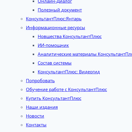
Онлайн-Диалог
Полезный документ
КонсультантПлюс:Янтарь
Информационные ресурсы
Новшества КонсультантПлюс
ИИ-помощник
Аналитические материалы КонсультантПл
Состав системы
КонсультантПлюс: Видеогид
Попробовать
Обучение работе с КонсультантПлюс
Купить КонсультантПлюс
Наши издания
Новости
Контакты