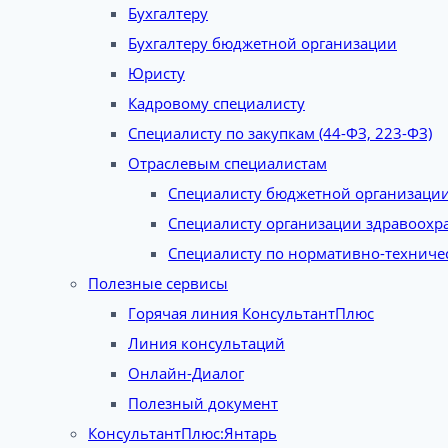
Бухгалтеру
Бухгалтеру бюджетной организации
Юристу
Кадровому специалисту
Специалисту по закупкам (44-ФЗ, 223-ФЗ)
Отраслевым специалистам
Специалисту бюджетной организаци
Специалисту организации здравоохр
Специалисту по нормативно-техниче
Полезные сервисы
Горячая линия КонсультантПлюс
Линия консультаций
Онлайн-Диалог
Полезный документ
КонсультантПлюс:Янтарь