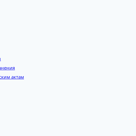
и
анения
ским актам