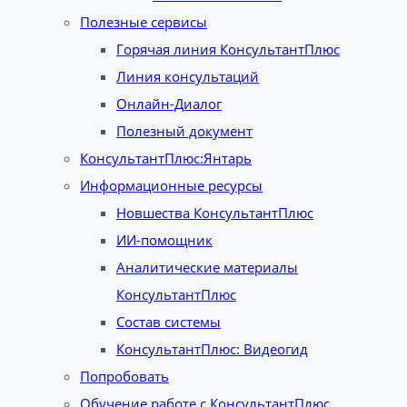
Полезные сервисы
Горячая линия КонсультантПлюс
Линия консультаций
Онлайн-Диалог
Полезный документ
КонсультантПлюс:Янтарь
Информационные ресурсы
Новшества КонсультантПлюс
ИИ-помощник
Аналитические материалы
КонсультантПлюс
Состав системы
КонсультантПлюс: Видеогид
Попробовать
Обучение работе с КонсультантПлюс