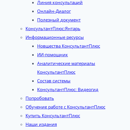
Линия консультаций
Онлайн-Диалог
Полезный документ
КонсультантПлюс:Янтарь
Информационные ресурсы
Новшества КонсультантПлюс
ИИ-помощник
Аналитические материалы
КонсультантПлюс
Состав системы
КонсультантПлюс: Видеогид
Попробовать
Обучение работе с КонсультантПлюс
Купить КонсультантПлюс
Наши издания