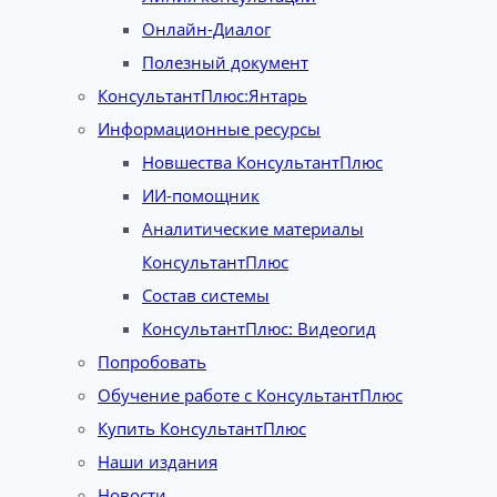
Онлайн-Диалог
Полезный документ
КонсультантПлюс:Янтарь
Информационные ресурсы
Новшества КонсультантПлюс
ИИ-помощник
Аналитические материалы
КонсультантПлюс
Состав системы
КонсультантПлюс: Видеогид
Попробовать
Обучение работе с КонсультантПлюс
Купить КонсультантПлюс
Наши издания
Новости