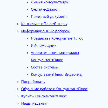
Линия консультаций
Онлайн-Диалог
Полезный документ
КонсультантПлюс:Янтарь
Информационные ресурсы
Новшества КонсультантПлюс
ИИ-помощник
Аналитические материалы
КонсультантПлюс
Состав системы
КонсультантПлюс: Видеогид
Попробовать
Обучение работе с КонсультантПлюс
Купить КонсультантПлюс
Наши издания