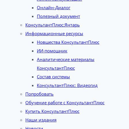
Онлайн-Диалог
Полезный документ
КонсультантПлюс:Янтарь
Информационные ресурсы
Новшества КонсультантПлюс
ИИ-помощник
Аналитические материалы
КонсультантПлюс
Состав системы
КонсультантПлюс: Видеогид
Попробовать
Обучение работе с КонсультантПлюс
Купить КонсультантПлюс
Наши издания
Новости