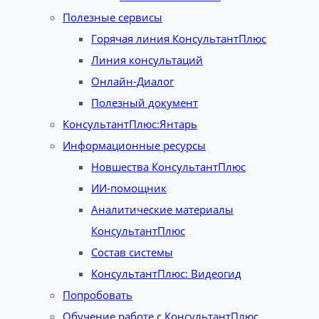
Полезные сервисы
Горячая линия КонсультантПлюс
Линия консультаций
Онлайн-Диалог
Полезный документ
КонсультантПлюс:Янтарь
Информационные ресурсы
Новшества КонсультантПлюс
ИИ-помощник
Аналитические материалы
КонсультантПлюс
Состав системы
КонсультантПлюс: Видеогид
Попробовать
Обучение работе с КонсультантПлюс