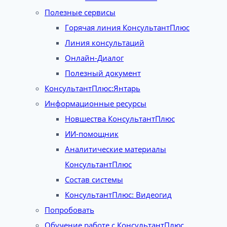
Полезные сервисы
Горячая линия КонсультантПлюс
Линия консультаций
Онлайн-Диалог
Полезный документ
КонсультантПлюс:Янтарь
Информационные ресурсы
Новшества КонсультантПлюс
ИИ-помощник
Аналитические материалы
КонсультантПлюс
Состав системы
КонсультантПлюс: Видеогид
Попробовать
Обучение работе с КонсультантПлюс