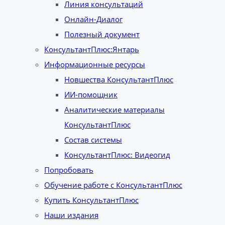
Линия консультаций
Онлайн-Диалог
Полезный документ
КонсультантПлюс:Янтарь
Информационные ресурсы
Новшества КонсультантПлюс
ИИ-помощник
Аналитические материалы
КонсультантПлюс
Состав системы
КонсультантПлюс: Видеогид
Попробовать
Обучение работе с КонсультантПлюс
Купить КонсультантПлюс
Наши издания