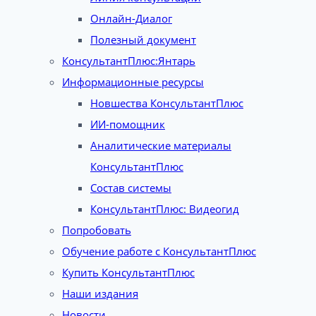
Онлайн-Диалог
Полезный документ
КонсультантПлюс:Янтарь
Информационные ресурсы
Новшества КонсультантПлюс
ИИ-помощник
Аналитические материалы
КонсультантПлюс
Состав системы
КонсультантПлюс: Видеогид
Попробовать
Обучение работе с КонсультантПлюс
Купить КонсультантПлюс
Наши издания
Новости