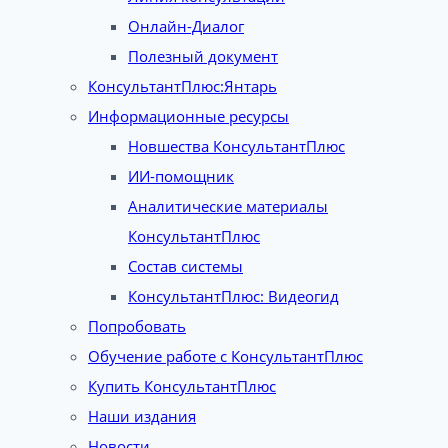
Онлайн-Диалог
Полезный документ
КонсультантПлюс:Янтарь
Информационные ресурсы
Новшества КонсультантПлюс
ИИ-помощник
Аналитические материалы
КонсультантПлюс
Состав системы
КонсультантПлюс: Видеогид
Попробовать
Обучение работе с КонсультантПлюс
Купить КонсультантПлюс
Наши издания
Новости