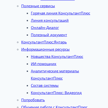
Полезные сервисы
Горячая линия КонсультантПлюс
Линия консультаций
Онлайн-Диалог
Полезный документ
КонсультантПлюс:Янтарь
Информационные ресурсы
Новшества КонсультантПлюс
ИИ-помощник
Аналитические материалы
КонсультантПлюс
Состав системы
КонсультантПлюс: Видеогид
Попробовать
Обучение работе с КонсультантПлюс