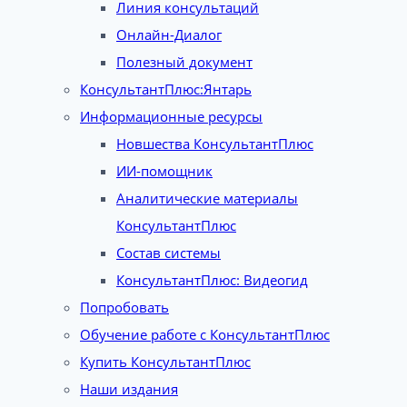
Линия консультаций
Онлайн-Диалог
Полезный документ
КонсультантПлюс:Янтарь
Информационные ресурсы
Новшества КонсультантПлюс
ИИ-помощник
Аналитические материалы
КонсультантПлюс
Состав системы
КонсультантПлюс: Видеогид
Попробовать
Обучение работе с КонсультантПлюс
Купить КонсультантПлюс
Наши издания