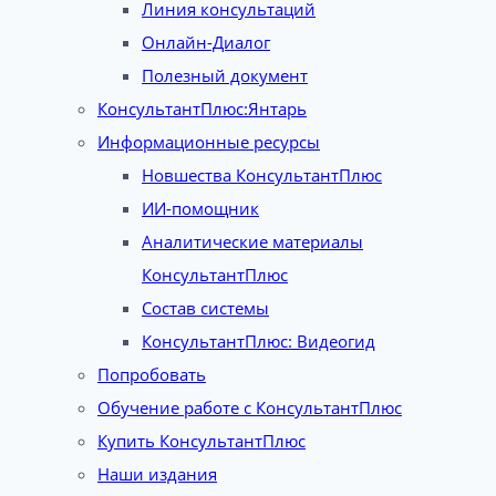
Линия консультаций
Онлайн-Диалог
Полезный документ
КонсультантПлюс:Янтарь
Информационные ресурсы
Новшества КонсультантПлюс
ИИ-помощник
Аналитические материалы
КонсультантПлюс
Состав системы
КонсультантПлюс: Видеогид
Попробовать
Обучение работе с КонсультантПлюс
Купить КонсультантПлюс
Наши издания