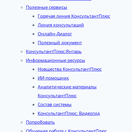
Полезные сервисы
Горячая линия КонсультантПлюс
Линия консультаций
Онлайн-Диалог
Полезный документ
КонсультантПлюс:Янтарь
Информационные ресурсы
Новшества КонсультантПлюс
ИИ-помощник
Аналитические материалы
КонсультантПлюс
Состав системы
КонсультантПлюс: Видеогид
Попробовать
Обучение работе с КонсультантПлюс