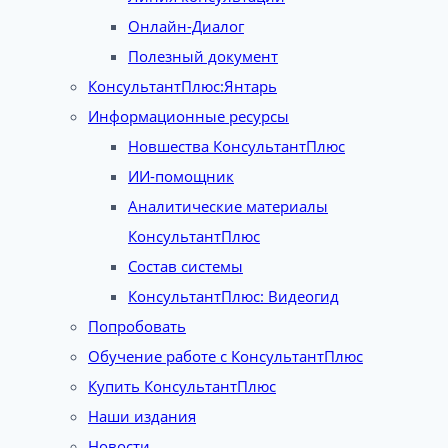
Онлайн-Диалог
Полезный документ
КонсультантПлюс:Янтарь
Информационные ресурсы
Новшества КонсультантПлюс
ИИ-помощник
Аналитические материалы
КонсультантПлюс
Состав системы
КонсультантПлюс: Видеогид
Попробовать
Обучение работе с КонсультантПлюс
Купить КонсультантПлюс
Наши издания
Новости