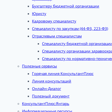
Бухгалтеру бюджетной организации
Юристу
Кадровому специалисту
Специалисту по закупкам (44-ФЗ, 223-ФЗ)
Отраслевым специалистам
Специалисту бюджетной организаци
Специалисту организации здравоохр
Специалисту по нормативно-техниче
Полезные сервисы
Горячая линия КонсультантПлюс
Линия консультаций
Онлайн-Диалог
Полезный документ
КонсультантПлюс:Янтарь
Информационные ресурсы