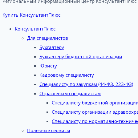
Региональный информационный центр КонсультантПлюс в
Купить КонсультантПлюс
КонсультантПлюс
Для специалистов
Бухгалтеру
Бухгалтеру бюджетной организации
Юристу
Кадровому специалисту
Специалисту по закупкам (44-ФЗ, 223-ФЗ)
Отраслевым специалистам
Специалисту бюджетной организаци
Специалисту организации здравоохр
Специалисту по нормативно-техниче
Полезные сервисы