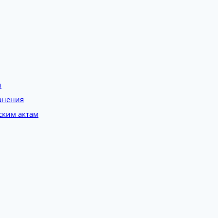
и
анения
ским актам