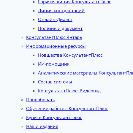
Горячая линия КонсультантПлюс
Линия консультаций
Онлайн-Диалог
Полезный документ
КонсультантПлюс:Янтарь
Информационные ресурсы
Новшества КонсультантПлюс
ИИ-помощник
Аналитические материалы КонсультантПл
Состав системы
КонсультантПлюс: Видеогид
Попробовать
Обучение работе с КонсультантПлюс
Купить КонсультантПлюс
Наши издания