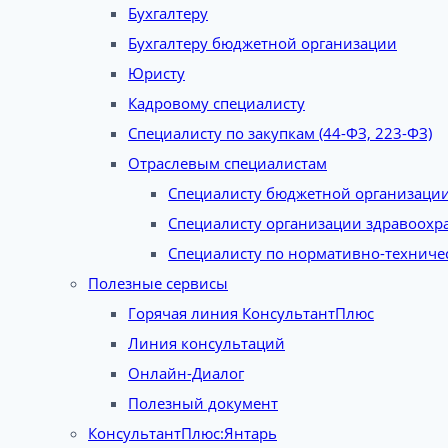
Бухгалтеру
Бухгалтеру бюджетной организации
Юристу
Кадровому специалисту
Специалисту по закупкам (44-ФЗ, 223-ФЗ)
Отраслевым специалистам
Специалисту бюджетной организаци
Специалисту организации здравоохр
Специалисту по нормативно-техниче
Полезные сервисы
Горячая линия КонсультантПлюс
Линия консультаций
Онлайн-Диалог
Полезный документ
КонсультантПлюс:Янтарь