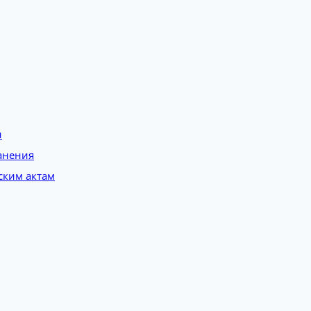
и
анения
ским актам