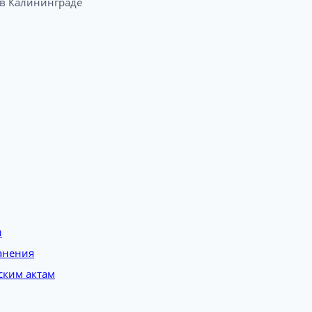
 Калининграде​
и
анения
ским актам