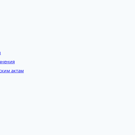
и
анения
ским актам