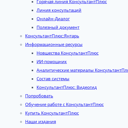
Горячая линия КонсультантПлюс
Линия консультаций
Онлайн-Диалог
Полезный документ
КонсультантПлюс:Янтарь
Информационные ресурсы
Новшества КонсультантПлюс
ИИ-помощник
Аналитические материалы КонсультантПл
Состав системы
КонсультантПлюс: Видеогид
Попробовать
Обучение работе с КонсультантПлюс
Купить КонсультантПлюс
Наши издания