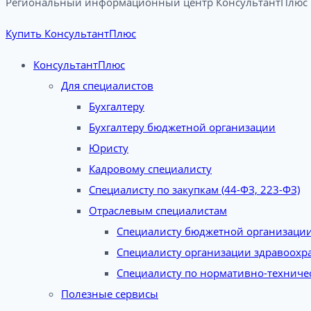
Региональный информационный центр КонсультантПлюс в
Купить КонсультантПлюс
КонсультантПлюс
Для специалистов
Бухгалтеру
Бухгалтеру бюджетной организации
Юристу
Кадровому специалисту
Специалисту по закупкам (44-ФЗ, 223-ФЗ)
Отраслевым специалистам
Специалисту бюджетной организаци
Специалисту организации здравоохр
Специалисту по нормативно-техниче
Полезные сервисы