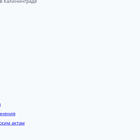
 Калининграде​
и
анения
ским актам