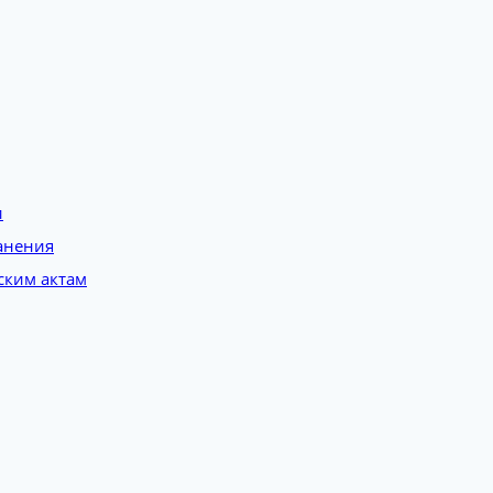
и
анения
ским актам