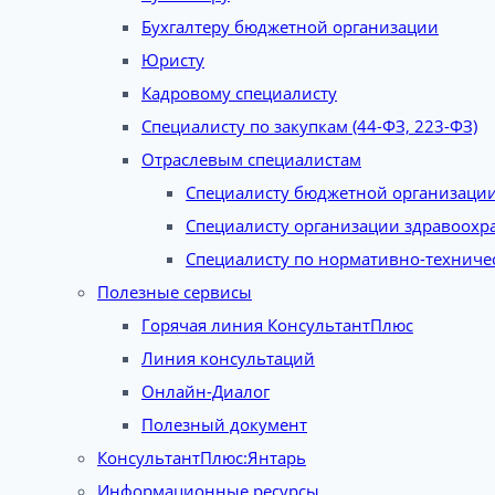
Бухгалтеру бюджетной организации
Юристу
Кадровому специалисту
Специалисту по закупкам (44-ФЗ, 223-ФЗ)
Отраслевым специалистам
Специалисту бюджетной организаци
Специалисту организации здравоохр
Специалисту по нормативно-техниче
Полезные сервисы
Горячая линия КонсультантПлюс
Линия консультаций
Онлайн-Диалог
Полезный документ
КонсультантПлюс:Янтарь
Информационные ресурсы