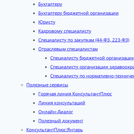
Бухгалтеру
Бухгалтеру бюджетной организации
Юристу
Кадровому специалисту
Специалисту по закупкам (44-ФЗ, 223-ФЗ)
Отраслевым специалистам
Специалисту бюджетной организаци
Специалисту организации здравоохр
Специалисту по нормативно-техниче
Полезные сервисы
Горячая линия КонсультантПлюс
Линия консультаций
Онлайн-Диалог
Полезный документ
КонсультантПлюс:Янтарь