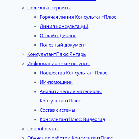
Полезные сервисы
Горячая линия КонсультантПлюс
Линия консультаций
Онлайн-Диалог
Полезный документ
КонсультантПлюс:Янтарь
Информационные ресурсы
Новшества КонсультантПлюс
ИИ-помощник
Аналитические материалы
КонсультантПлюс
Состав системы
КонсультантПлюс: Видеогид
Попробовать
Обучение работе с КонсультантПлюс