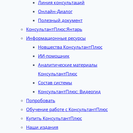
Линия консультаций
Онлайн-Диалог
Полезный документ
КонсультантПлюс:Янтарь
Информационные ресурсы
Новшества КонсультантПлюс
ИИ-помощник
Аналитические материалы
КонсультантПлюс
Состав системы
КонсультантПлюс: Видеогид
Попробовать
Обучение работе с КонсультантПлюс
Купить КонсультантПлюс
Наши издания