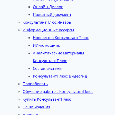
Онлайн-Диалог
Полезный документ
КонсультантПлюс:Янтарь
Информационные ресурсы
Новшества КонсультантПлюс
ИИ-помощник
Аналитические материалы
КонсультантПлюс
Состав системы
КонсультантПлюс: Видеогид
Попробовать
Обучение работе с КонсультантПлюс
Купить КонсультантПлюс
Наши издания
Новости